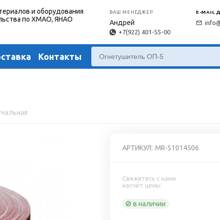
териалов и оборудования
ВАШ МЕНЕДЖЕР
E-MAIL 
льства по ХМАО, ЯНАО
Андрей
info
+7(922) 401-55-00
оставка
Контакты
гнальная
АРТИКУЛ:
MR-S1014506
Свяжитесь с нами
насчёт цены
в наличии