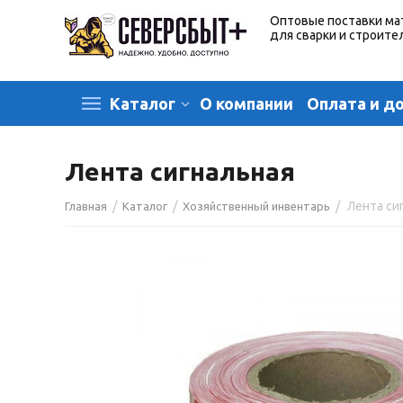
Оптовые поставки ма
для сварки и строите
О компании
Оплата и д
Каталог
Лента сигнальная
/
/
/
Лента си
Главная
Каталог
Хозяйственный инвентарь