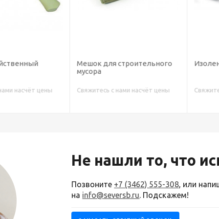
енный
Мешок для строительного
Изолента П
мусора
насчёт цены
Свяжитесь с нами насчёт цены
Свяжитесь с н
Не нашли то, что и
Позвоните
+7 (3462) 555-308
, или нап
на
info@seversb.ru
. Подскажем!