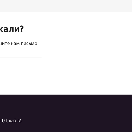
скали?
ишите нам письмо
11/1, каб.18