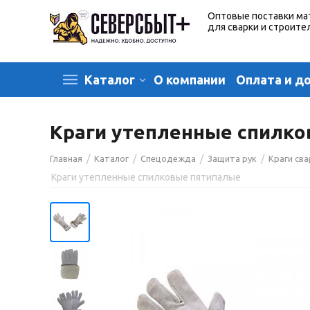
Оптовые поставки ма
для сварки и строите
О компании
Оплата и д
Каталог
Краги утепленные спилк
/
/
/
/
Главная
Каталог
Спецодежда
Защита рук
Краги св
Краги утепленные спилковые пятипалые