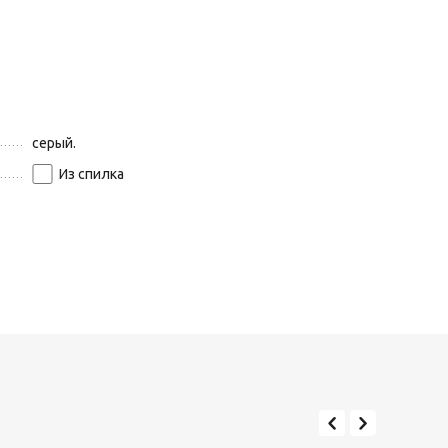
серый.
Из спилка