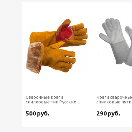
Сварочные краги
Краги сварочны
кс
спилковые тип Русские
спилковые пят
львы зимние
500
руб.
290
руб.