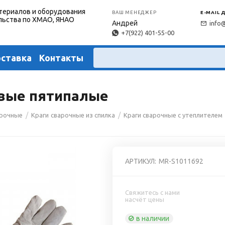
териалов и оборудования
ВАШ МЕНЕДЖЕР
E-MAIL 
льства по ХМАО, ЯНАО
Андрей
info
+7(922) 401-55-00
оставка
Контакты
овые пятипалые
/
/
арочные
Краги сварочные из спилка
Краги сварочные с утеплителем
АРТИКУЛ:
MR-S1011692
Свяжитесь с нами
насчёт цены
в наличии