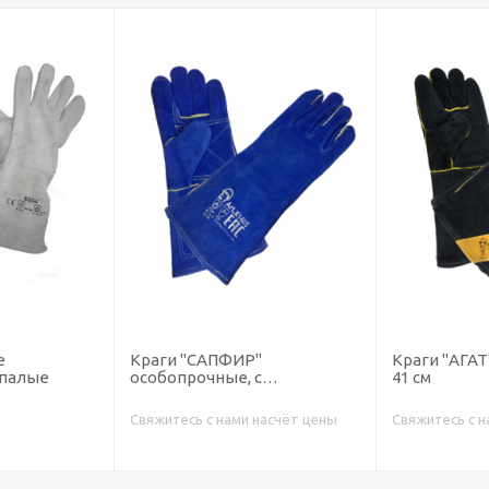
е
Краги "САПФИР"
Краги "АГАТ
ипалые
особопрочные, с
41 см
подкладкой, 35 см
Свяжитесь с нами насчёт цены
Свяжитесь с н