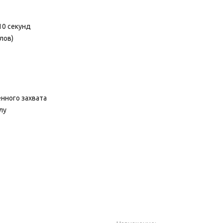
10 секунд
лов)
нного захвата
лу