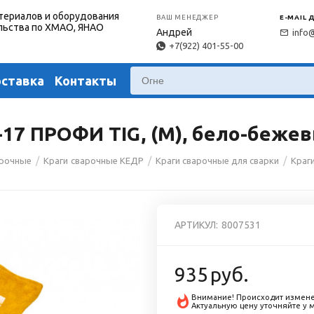
териалов и оборудования
ВАШ МЕНЕДЖЕР
E-MAIL 
льства по ХМАО, ЯНАО
Андрей
info
+7(922) 401-55-00
оставка
Контакты
17 ПРОФИ TIG, (M), бело-беже
/
/
/
арочные
Краги сварочные КЕДР
Краги сварочные для сварки
Краг
АРТИКУЛ:
8007531
935
руб.
Внимание! Происходит измене
Актуальную цену уточняйте у