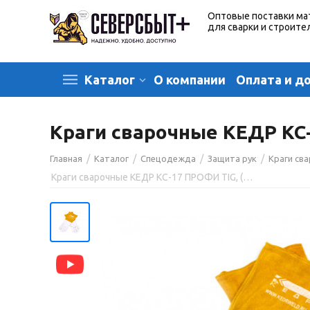
Оптовые поставки ма
для сварки и строите
О компании
Оплата и д
Каталог
Краги сварочные КЕДР КС-
/
/
/
/
Главная
Каталог
Спецодежда
Защита рук
Краги св
Краги сварочные КЕДР КС-17 ПРОФИ TIG, (M), бело-бежевые