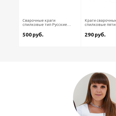
Краги сварочные
Краги "САПФИР
кие
спилковые пятипалые
особопрочные, 
подкладкой, 35 
290
руб.
Свяжитесь с нами 