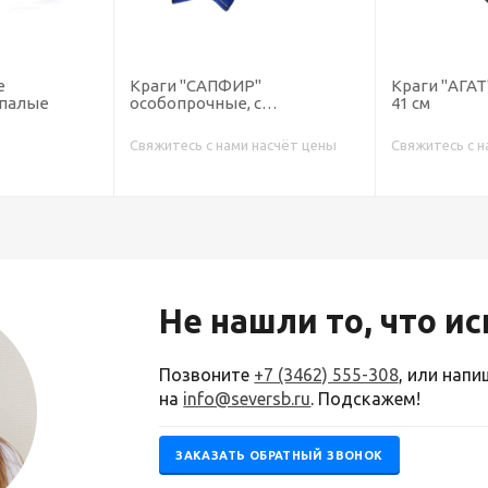
"
Краги "АГАТ", с подкладкой,
Краги Сапф
с
41 см
особопрочны
см
насчёт цены
Свяжитесь с нами насчёт цены
Свяжитесь с н
Не нашли то, что и
Позвоните
+7 (3462) 555-308
, или нап
на
info@seversb.ru
. Подскажем!
ЗАКАЗАТЬ ОБРАТНЫЙ ЗВОНОК