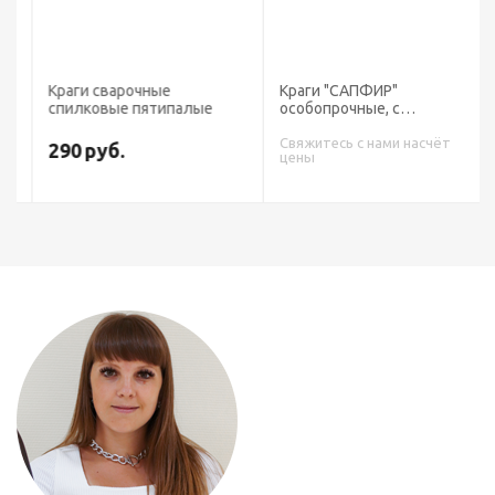
Краги сварочные
Краги "САПФИР"
спилковые пятипалые
особопрочные, с
подкладкой, 35 см
Свяжитесь с нами насчёт
290
руб.
цены