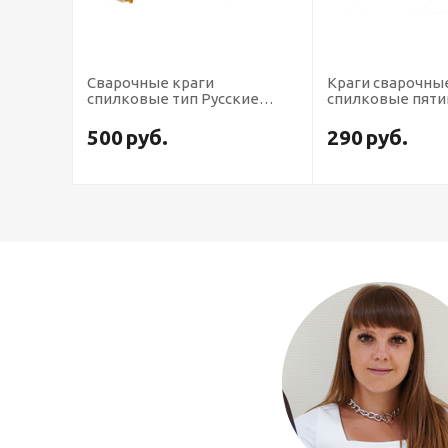
Сварочные краги
Краги сварочны
кс
спилковые тип Русские
спилковые пят
львы зимние
500
руб.
290
руб.