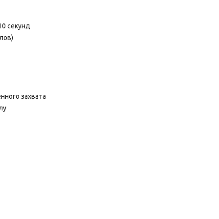
10 секунд
лов)
нного захвата
лу