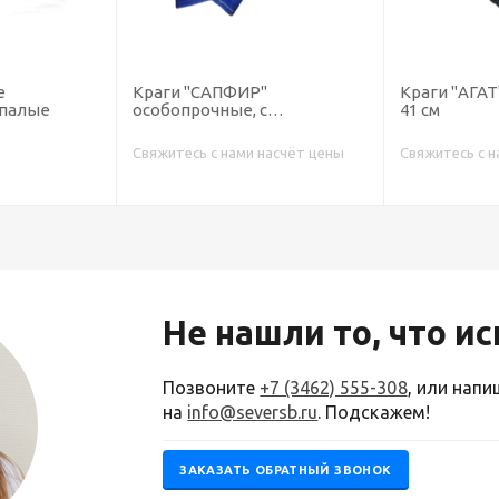
е
Краги "САПФИР"
Краги "АГАТ
ипалые
особопрочные, с
41 см
подкладкой, 35 см
Свяжитесь с нами насчёт цены
Свяжитесь с н
Не нашли то, что и
Позвоните
+7 (3462) 555-308
, или нап
на
info@seversb.ru
. Подскажем!
ЗАКАЗАТЬ ОБРАТНЫЙ ЗВОНОК