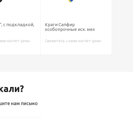
", с подкладкой,
Краги Сапфир
Краги 
особопрочные иск. мех
спилко
ами насчёт цены
Свяжитесь с нами насчёт цены
Свяжитес
скали?
ишите нам письмо