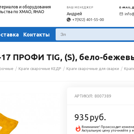
териалов и оборудования
ВАШ МЕНЕДЖЕР
E-MAIL 
льства по ХМАО, ЯНАО
Андрей
info
+7(922) 401-55-00
оставка
Контакты
17 ПРОФИ TIG, (S), бело-бежев
/
/
/
арочные
Краги сварочные КЕДР
Краги сварочные для сварки
Краг
АРТИКУЛ:
8007389
935
руб.
Внимание! Происходит измене
Актуальную цену уточняйте у