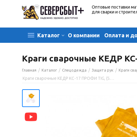
Оптовые поставки ма
для сварки и строите
О компании
Оплата и д
Каталог
Краги сварочные КЕДР КС-
/
/
/
/
Главная
Каталог
Спецодежда
Защита рук
Краги св
Краги сварочные КЕДР КС-17 ПРОФИ TIG, (S), бело-бежевые