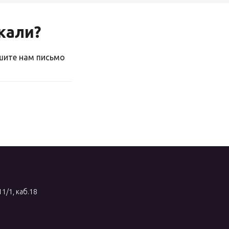
скали?
ишите нам письмо
11/1, каб.18