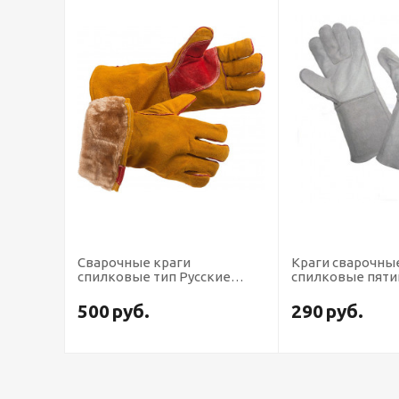
Сварочные краги
Краги сварочны
кс
спилковые тип Русские
спилковые пят
львы зимние
500
руб.
290
руб.