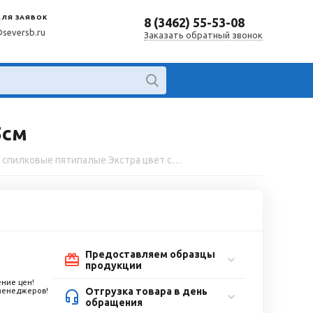
ДЛЯ ЗАЯВОК
8 (3462) 55-53-08
@seversb.ru
Заказать обратный звонок
5см
Краги спилковые пятипалые Экстра цвет серый, длина 35см
Предоставляем образцы
продукции
ние цен!
Отгрузка товара в день
 менеджеров!
обращения