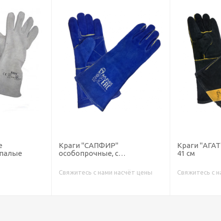
е
Краги "САПФИР"
Краги "АГАТ
ипалые
особопрочные, с
41 см
подкладкой, 35 см
Свяжитесь с нами насчёт цены
Свяжитесь с н