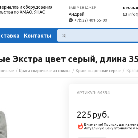
териалов и оборудования
ВАШ МЕНЕДЖЕР
E-MAIL 
льства по ХМАО, ЯНАО
Андрей
info
+7(922) 401-55-00
оставка
Контакты
ые Экстра цвет серый, длина 3
/
/
/
арочные
Краги сварочные из спилка
Краги сварочные серые
АРТИКУЛ:
64594
225
руб.
Внимание! Происходит измене
Актуальную цену уточняйте у