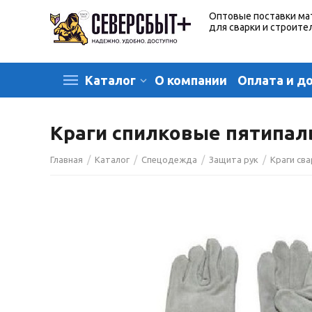
Оптовые поставки ма
для сварки и строите
О компании
Оплата и д
Каталог
Краги спилковые пятипал
/
/
/
/
Главная
Каталог
Спецодежда
Защита рук
Краги св