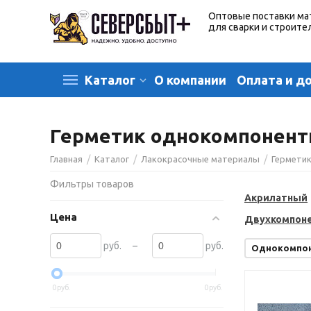
Оптовые поставки ма
для сварки и строите
О компании
Оплата и д
Каталог
Герметик однокомпонен
/
/
/
Главная
Каталог
Лакокрасочные материалы
Гермети
Фильтры товаров
Акрилатный
Цена
Двухкомпон
–
руб.
руб.
Однокомпо
0
руб.
0
руб.