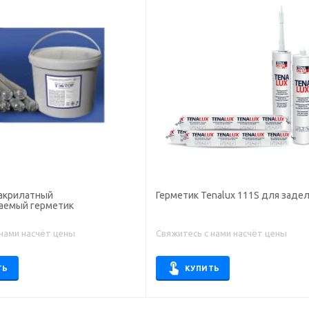
 акрилатный
Герметик Tenalux 111S для заде
аемый герметик
 нами насчёт цены
Свяжитесь с нами насчёт цены
ТЬ
КУПИТЬ