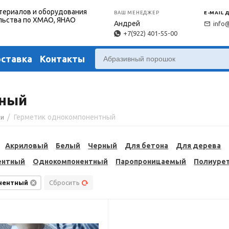
териалов и оборудования
ВАШ МЕНЕДЖЕР
E-MAIL 
льства по ХМАО, ЯНАО
Андрей
info
+7(922) 401-55-00
оставка
Контакты
тный
/
Герметик однокомпонентный
ки
Акриловый
Белый
Черный
Для бетона
Для дерева
ентный
Однокомпонентный
Паропроницаемый
Полиуре
нентный
Сбросить