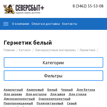
8 (3462) 55-53-08
О компании
Оплата и доставка
Контакты
Герметик белый
/
/
/
/
Главная
Каталог
Лакокрасочные материалы
Герметики
Категории
Фильтры
Акрилатный
Акриловый
Белый
Черный
Для бетона
Для дерева
Для металла
Для швов
Для стекла
Двухкомпонентный
Однокомпонентный
Паропроницаемый
Полиуретановый
Серый