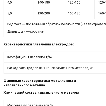
4,0
140-180
120-160
120-
5,0
190-200
160-180
160-
Род тока — постоянный обратной полярности (на электроде 
Длина дуги — короткая
Характеристики плавления электродов:
Коэффициент наплавки, г/Ач
Расход электродов на 1 кг наплавленного металла, кг
Основные характеристики металла шва и
наплавленного металла
Химический состав наплавленного металла
Массовая доля элементов,%