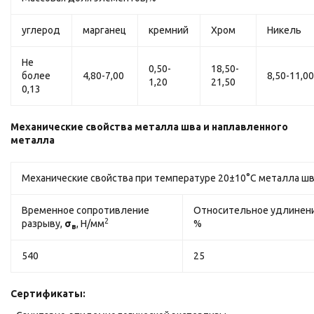
углерод
марганец
кремний
Хром
Никель
Не
0,50-
18,50-
более
4,80-7,00
8,50-11,0
1,20
21,50
0,13
Механические свойства металла шва и наплавленного
металла
Механические свойства при температуре 20±10°С металла шв
Временное сопротивление
Относительное удлинен
2
разрыву,
σ
, Н/мм
%
в
540
25
Сертификаты: