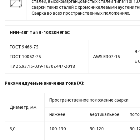
сталей, высокомарганцовистых сталей типа110Г13Л
сварки таких сталей с хромоникелевыми аустенитн
Сварка во всех пространственных положениях.
НИИ-48Г
Тип Э-10Х20Н9Г6С
ГОСТ 9466-75
Э-
ГОСТ 10052-75
AWS:E307-15
Е 
ТУ 25.93.15-039-16302447-2018
Рекомендуемые значения тока (А):
Пространственное положение сварки
Диаметр, мм
нижнее
вертикальное
пото
3,0
100-130
90-120
90-1