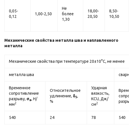
Не
0,05-
18,00-
8,50-
1,00-2,50
более
0,12
20,50
10,50
1,30
Механические свойства металла шва и наплавленного
металла
Механические свойства при температуре 20±10°С, не менее
металла шва
свар
Временное
Ударная
Относительное
Врем
сопротивление
вязкость,
удлинение,
δ
,
сопр
5
разрыву,
σ
, Н/
КСU, Дж/
в
%
разр
2
2
мм
см
540
24
78
540