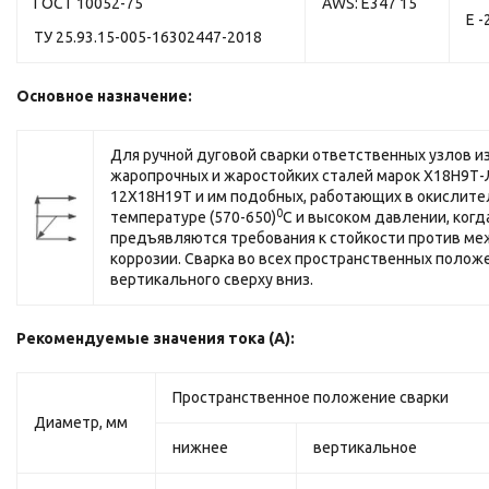
ГОСТ 10052-75
AWS: E347 15
Е -
ТУ 25.93.15-005-16302447-2018
Основное назначение:
Для ручной дуговой сварки ответственных узлов 
жаропрочных и жаростойких сталей марок Х18Н9Т-Л
12Х18Н19Т и им подобных, работающих в окислите
0
температуре (570-650)
С и высоком давлении, когд
предъявляются требования к стойкости против м
коррозии. Сварка во всех пространственных полож
вертикального сверху вниз.
Рекомендуемые значения тока (А):
Пространственное положение сварки
Диаметр, мм
нижнее
вертикальное