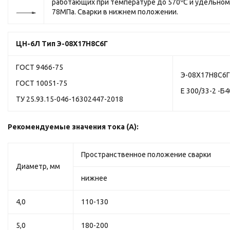
работающих при температуре до 570
С и удельном
78МПа. Сварки в нижнем положении.
ЦН-6Л
Тип Э-08Х17Н8С6Г
ГОСТ 9466-75
Э-08Х17Н8С6Г
ГОСТ 10051-75
Е 300/33-2 -Б4
ТУ 25.93.15-046-16302447-2018
Рекомендуемые значения тока (А):
Пространственное положение сварки
Диаметр, мм
нижнее
4,0
110-130
5,0
180-200