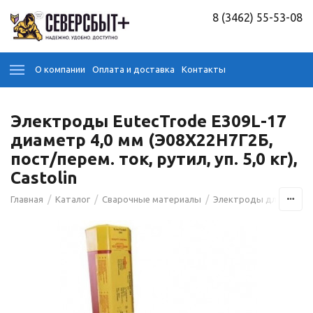
8 (3462) 55-53-08
О компании
Оплата и доставка
Контакты
Электроды EutecTrode E309L-17
диаметр 4,0 мм (Э08Х22Н7Г2Б,
пост/перем. ток, рутил, уп. 5,0 кг),
Castolin
/
/
/
Главная
Каталог
Сварочные материалы
Электроды для сварк