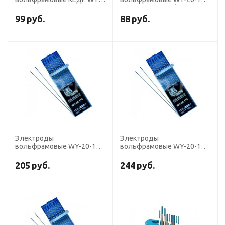
20-175 диаметр 1,6мм
диаметр 2,0 мм (DС,
(темно-синий) DC
тёмно-синие), для ручной
99
руб.
88
руб.
сварки
Электроды
Электроды
вольфрамовые WY-20-175
вольфрамовые WY-20-175
диаметр 3,0 мм (DС,
диаметр 3,2 мм (DС,
тёмно-синие)
тёмно-синие)
205
руб.
244
руб.