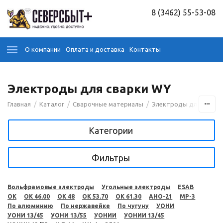
8 (3462) 55-53-08
О компании
Оплата и доставка
Контакты
Электроды для сварки WY
/
/
/
Главная
Каталог
Сварочные материалы
Электроды для сварк
Категории
Фильтры
Вольфрамовые электроды
Угольные электроды
ESAB
OK
OK 46.00
OK 48
OK 53.70
OK 61.30
АНО-21
МР-3
По алюминию
По нержавейке
По чугуну
УОНИ
УОНИ 13/45
УОНИ 13/55
УОНИИ
УОНИИ 13/45