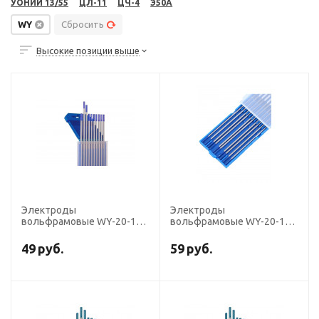
УОНИИ 13/55
ЦЛ-11
ЦЧ-4
Э50А
WY
Сбросить
Высокие позиции выше
Электроды
Электроды
вольфрамовые WY-20-175
вольфрамовые WY-20-175
диаметр 1,0 мм (DС,
диаметр 1,6 мм (DС,
тёмно-синие), для ручной
тёмно-синие), для ручной
49
руб.
59
руб.
сварки
сварки