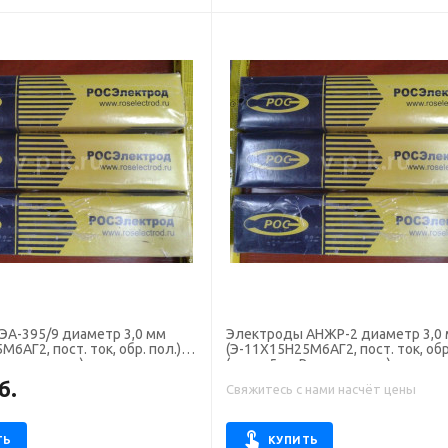
395/9 диаметр 3,0 мм
Электроды АНЖР-2 диаметр 3,0 мм
6АГ2, пост. ток, обр. пол.)
(Э-11Х15Н25М6АГ2, пост. ток, обр.
 Росэлектрод)
(пачка 5 кг, Росэлектрод), для ру
сварки
б.
Свяжитесь с нами насчёт цены
ТЬ
КУПИТЬ