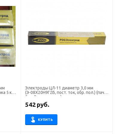
 мм
Электроды ЦЛ-11 диаметр 3,0 мм
ка 5 кг,
(Э-08Х20Н9Г2Б, пост. ток, обр. пол.) (пачка
5 кг, Росэлектрод)
542
руб.
КУПИТЬ