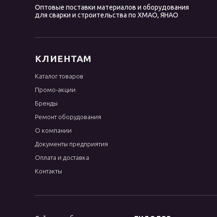
Оптовые поставки материалов и оборудования
OK 96.40
для сварки и строительства по ХМАО, ЯНАО
OK 96.50
OK Ni Cl
OK NiFe Cl
КЛИЕНТАМ
OK Weartrode
Каталог товаров
Omnia 46
Промо-акции
Phoenix
Бренды
R-143
Ремонт оборудования
WC
О компании
Документы предприятия
WE
Оплата и доставка
WL
Контакты
WP
WT
WY