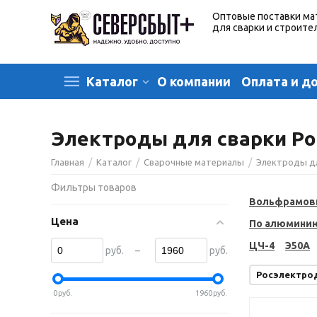
Оптовые поставки ма
для сварки и строите
О компании
Оплата и д
Каталог
Электроды для сварки Ро
/
/
/
Главная
Каталог
Сварочные материалы
Электроды д
Фильтры товаров
Вольфрамов
Цена
По алюмини
ЦЧ-4
Э50А
–
руб.
руб.
Росэлектро
0
руб.
1960
руб.