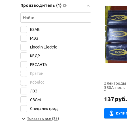
Производитель (1)
ESAB
МЭЗ
Lincoln Electric
КЕДР
РЕСАНТА
Кратон
Kobelco
Электроды ТМУ-
Э50А, пост. 
ЛЭЗ
Росэлектро
137
руб
СЗСМ
Спецэлектрод
КУПИ
NITTETSU
Показать все (23)
БАРС