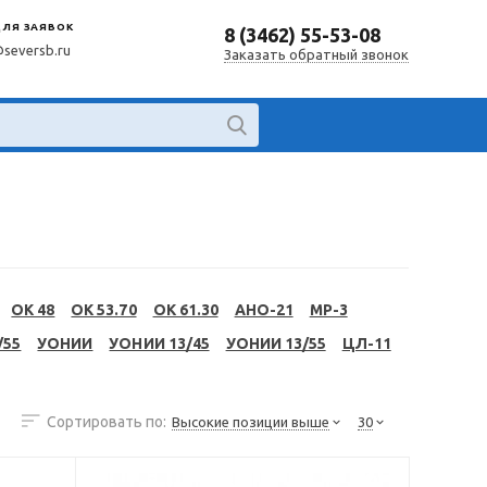
ДЛЯ ЗАЯВОК
8 (3462) 55-53-08
@seversb.ru
Заказать обратный звонок
OK 48
OK 53.70
OK 61.30
АНО-21
МР-3
/55
УОНИИ
УОНИИ 13/45
УОНИИ 13/55
ЦЛ-11
Сортировать по:
Высокие позиции выше
30