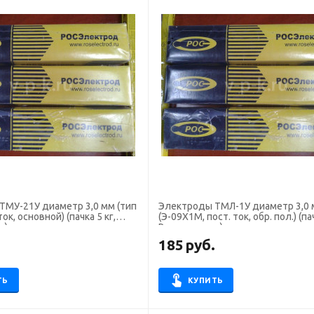
21У диаметр 3,0 мм (тип
Электроды ТМЛ-1У диаметр 3,0
ток, основной) (пачка 5 кг,
(Э-09Х1М, пост. ток, обр. пол.) (пач
д)
Росэлектрод)
.
185
руб.
ТЬ
КУПИТЬ