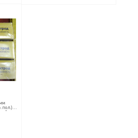
 пол.)
чной