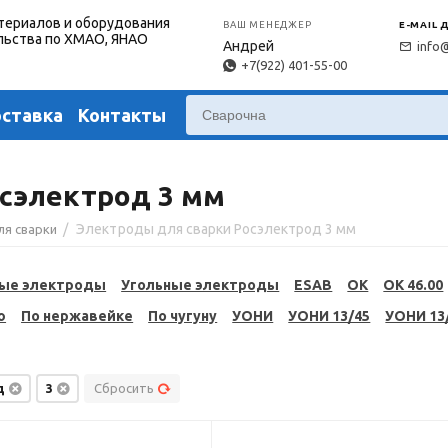
териалов и оборудования
ВАШ МЕНЕДЖЕР
E-MAIL 
льства по ХМАО, ЯНАО
Андрей
info
+7(922) 401-55-00
оставка
Контакты
сэлектрод 3 мм
/
Электроды для сварки Росэлектрод 3 мм
ля сварки
ые электроды
Угольные электроды
ESAB
OK
OK 46.00
ю
По нержавейке
По чугуну
УОНИ
УОНИ 13/45
УОНИ 13
д
3
Сбросить