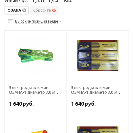
УОНИИ 13/55
ЦЛ-11
ЦЧ-4
Э50А
ОЗАНА
Сбросить
Высокие позиции выше
Электроды алюмин.
Электроды алюмин.
ОЗАНА-1 диаметр 3,0 мм
ОЗАНА-1 диаметр 3,0 мм
(пост. ток) (пачка 2 кг,
(пост. ток) (пачка 2 кг,
Риметалк)
Росэлектрод)
1 640
руб.
1 640
руб.