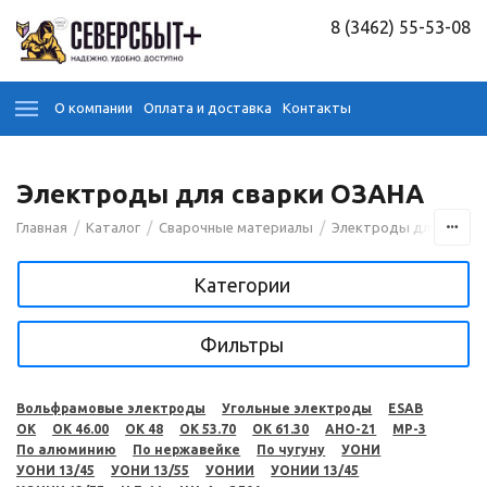
8 (3462) 55-53-08
О компании
Оплата и доставка
Контакты
Электроды для сварки ОЗАНА
/
/
/
Главная
Каталог
Сварочные материалы
Электроды для сварк
Категории
Фильтры
Вольфрамовые электроды
Угольные электроды
ESAB
OK
OK 46.00
OK 48
OK 53.70
OK 61.30
АНО-21
МР-3
По алюминию
По нержавейке
По чугуну
УОНИ
УОНИ 13/45
УОНИ 13/55
УОНИИ
УОНИИ 13/45