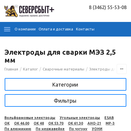
8 (3462) 55-53-08
О компании
Оплата и доставка
Контакты
Электроды для сварки МЭЗ 2,5
мм
/
/
/
Главная
Каталог
Сварочные материалы
Электроды для сварк
Категории
Фильтры
Вольфрамовые электроды
Угольные электроды
ESAB
OK
OK 46.00
OK 48
OK 53.70
OK 61.30
АНО-21
МР-3
По алюминию
По нержавейке
По чугуну
УОНИ