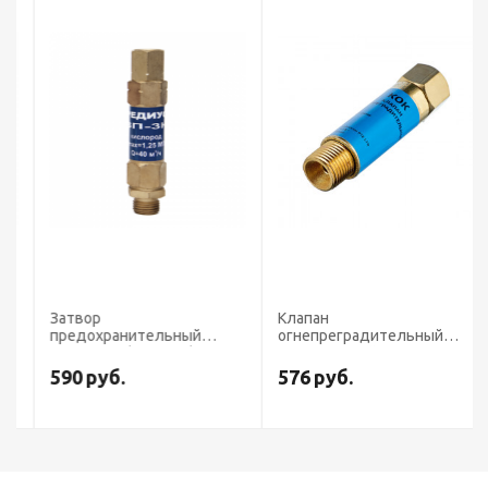
Затвор
Клапан
предохранительный
огнепреградительный
ЗП-3К-211 (на резак)
кислородный КОК ОЛИМП
(на редуктор)
590
руб.
576
руб.