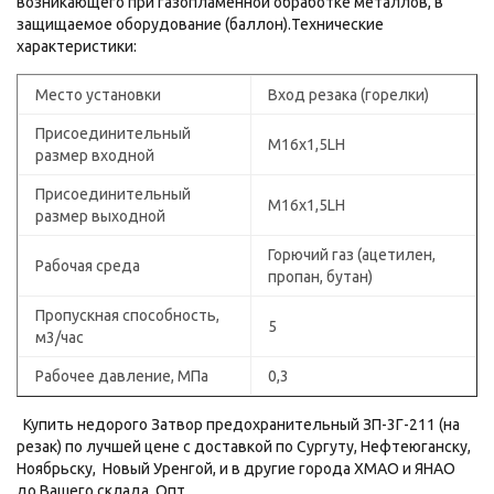
возникающего при газопламенной обработке металлов, в
защищаемое оборудование (баллон).Технические
характеристики:
Место установки
Вход резака (горелки)
Присоединительный
М16х1,5LH
размер входной
Присоединительный
М16х1,5LH
размер выходной
Горючий газ (ацетилен,
Рабочая среда
пропан, бутан)
Пропускная способность,
5
м3/час
Рабочее давление, МПа
0,3
Купить недорого Затвор предохранительный ЗП-3Г-211 (на
резак) по лучшей цене с доставкой по Сургуту, Нефтеюганску,
Ноябрьску, Новый Уренгой, и в другие города ХМАО и ЯНАО
до Вашего склада. Опт