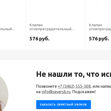
Клапан
Клапан
ельный
огнепреградительный
огнепрегр
ОК ОЛИМП
кислородный КОК ОЛИМП
газовый КО
(на резак или горелку)
резак или г
576
руб.
576
руб.
Не нашли то, что и
Позвоните
+7 (3462) 555-308
, или нап
на
info@seversb.ru
. Подскажем!
ЗАКАЗАТЬ ОБРАТНЫЙ ЗВОНОК