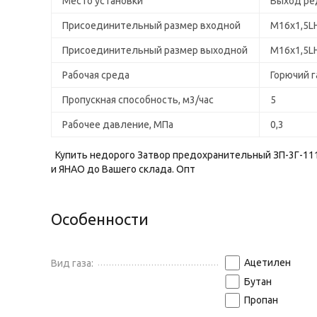
Место установки
Выход ре
Присоединительный размер входной
М16х1,5L
Присоединительный размер выходной
М16х1,5L
Рабочая среда
Горючий г
Пропускная способность, м3/час
5
Рабочее давление, МПа
0,3
Купить недорого Затвор предохранительный ЗП-3Г-111 (
и ЯНАО до Вашего склада. Опт
Особенности
Ацетилен
Вид газа:
Бутан
Пропан