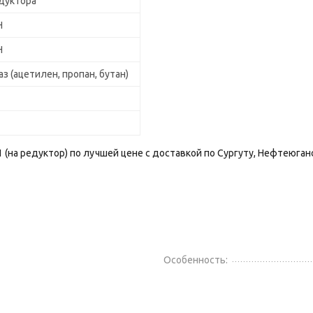
дуктора
H
H
аз (ацетилен, пропан, бутан)
на редуктор) по лучшей цене с доставкой по Сургуту, Нефтеюганс
Особенность: