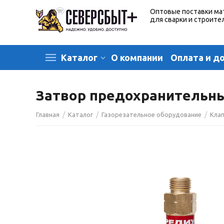
Оптовые поставки ма
для сварки и строите
О компании
Оплата и д
Каталог
Затвор предохранительный
/
/
/
Главная
Каталог
Газорезательное оборудование
Кла