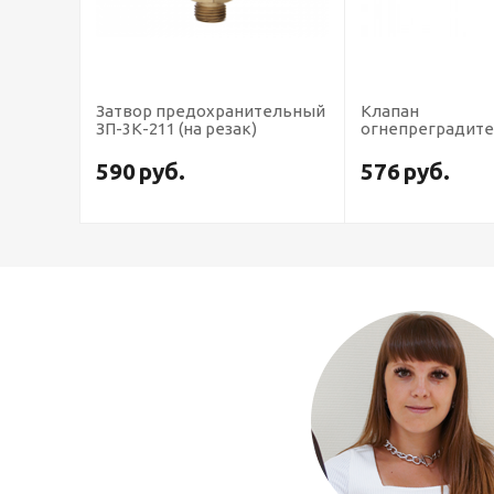
тельный
Затвор предохранительный
Клапан
ор)
ЗП-3К-211 (на резак)
огнепреградит
кислородный К
(на редуктор)
590
руб.
576
руб.