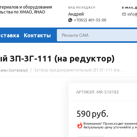
териалов и оборудования
ВАШ МЕНЕДЖЕР
E-MAIL 
льства по ХМАО, ЯНАО
Андрей
info
+7(922) 401-55-00
оставка
Контакты
 ЗП-3Г-111 (на редуктор)
/
Затвор предохранительный ЗП-3Г-111 (на редуктор)
паны (затворы)
АРТИКУЛ:
MR-S10183
590
руб.
Внимание! Происходит измене
Актуальную цену уточняйте у