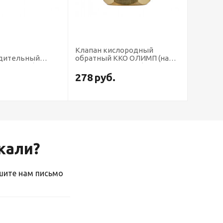
Клапан кислородный
Клапан
адительный
обратный ККО ОЛИМП (на
КГО ОЛИ
Г ОЛИМП (на
резак или горелку)
горелку
орелку)
278
руб.
278
р
скали?
ишите нам письмо