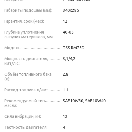
Габариты подошвы (мм):
340х285
Гарантия, срок (мес):
12
Глубина уплотнения
40-65
сыпучих материалов, мм:
Модель:
TSS RM75D
Мощность двигателя,
3,1/4,2
кВт/л.с.:
Объём топливного бака
2.8
(л):
Расход топлива л/час:
1.1
Рекомендуемый тип
SAE10W30, SAE10W40
масла:
Сила вибрации, кН:
12
Тактность двигателя:
4