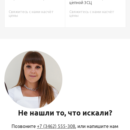
цепной 3СЦ
четырехветве
с нами насчёт
Свяжитесь с нами насчёт
Свяжитесь с нам
цены
цены
Не нашли то, что искали?
Позвоните
+7 (3462) 555-308
, или напишите нам