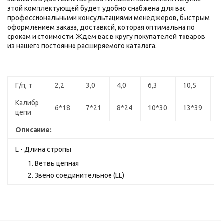
этой комплектующей будет удобно снабжена для вас
профессиональными консультациями менеджеров, быстрым
оформлением заказа, доставкой, которая оптимальна по
срокам и стоимости. Ждем вас в кругу покупателей товаров
из нашего постоянно расширяемого каталога.
Г/п, т
2,2
3,0
4,0
6,3
10,5
Калибр
6*18
7*21
8*24
10*30
13*39
цепи
Описание:
L - Длина стропы
Ветвь цепная
Звено соединительное (LL)