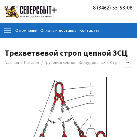
8 (3462) 55-53-08
О компании
Оплата и доставка
Контакты
Трехветвевой строп цепной 3СЦ
/
/
/
/
Главная
Каталог
Грузоподъемное оборудование
Стропы
Це