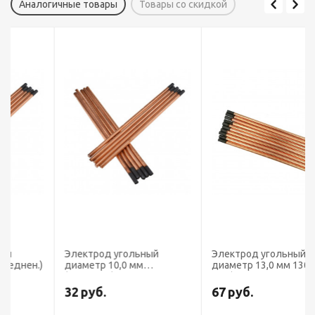
Аналогичные товары
Товары со скидкой
Электрод угольный
Электрод угольный
Элек
диаметр 8,0 мм (омеднен.)
диаметр 10,0 мм
диам
(омеднен.)
BSS(
шт.)
25
руб.
32
руб.
67
свар