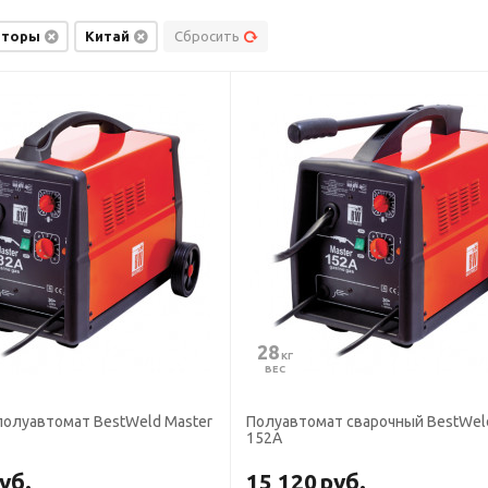
аторы
Китай
Сбросить
28
 КГ
ВЕС
полуавтомат BestWeld Master
Полуавтомат сварочный BestWel
152А
уб.
15 120
руб.