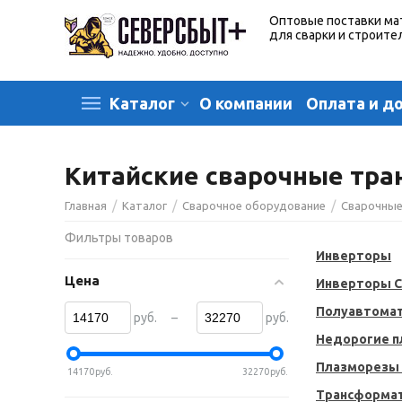
Оптовые поставки ма
для сварки и строите
О компании
Оплата и д
Каталог
Китайские сварочные тр
/
/
/
Главная
Каталог
Сварочное оборудование
Сварочные
Фильтры товаров
Инверторы
Цена
Инверторы 
Полуавтомат
–
руб.
руб.
Недорогие 
Плазморезы
14170
руб.
32270
руб.
Трансформа