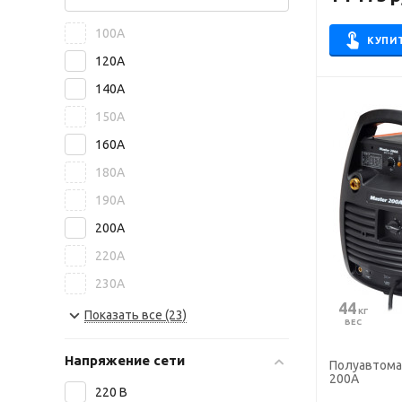
100А
КУПИ
120А
140А
150А
160А
180А
190А
200А
220А
230А
44
240А
 КГ
Показать все (23)
ВЕС
250А
Напряжение сети
Полуавтома
300А
200А
220 В
315А