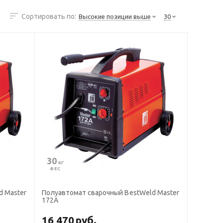
Сортировать по:
Высокие позиции выше
30
30
 КГ
ВЕС
d Master
Полуавтомат сварочный BestWeld Master
172А
16 470
руб.