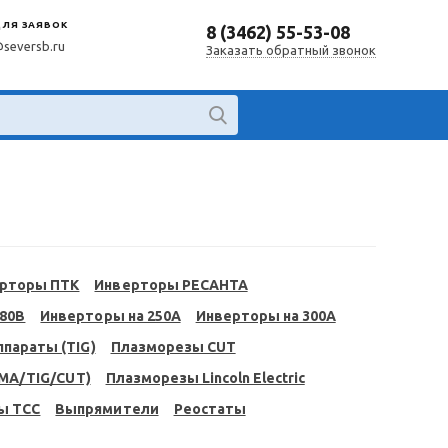
ДЛЯ ЗАЯВОК
8 (3462) 55-53-08
@seversb.ru
Заказать обратный звонок
рторы ПТК
Инверторы РЕСАНТА
380В
Инверторы на 250A
Инверторы на 300A
параты (TIG)
Плазморезы CUT
MA/TIG/CUT)
Плазморезы Lincoln Electric
ы ТСС
Выпрямители
Реостаты