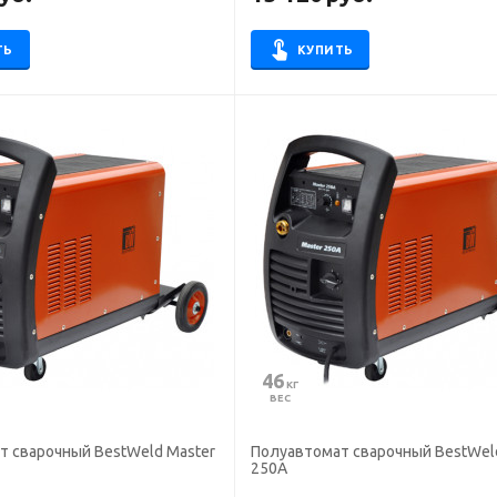
ТЬ
КУПИТЬ
46
 КГ
ВЕС
т сварочный BestWeld Master
Полуавтомат сварочный BestWel
250А