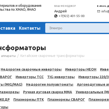
териалов и оборудования
ВАШ МЕНЕДЖЕР
E-MAIL 
льства по ХМАО, ЯНАО
Андрей
info
+7(922) 401-55-00
оставка
Контакты
ансформаторы
/
Китайские сварочные трансформаторы
 аппараты
Недорогие сварочные инверторы
Инверторы НЕОН
Инве
СВАРОГ
Инверторы ТСС
TIG-инверторы
Инверторы 220/
ы (MIG/MAG)
Недорогие полуавтоматы
Аргонодуговые ап
плазморезы
Ручная дуговая сварка MMA
Универсальные (M
 КЕДР
Плазморезы ПТК
Плазморезы СВАРОГ
Плазморез
торы