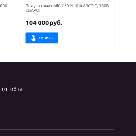
Полуавтомат MIG 250 Y(J04) ARCTIC, 380В
СВАРОГ
104 000
руб.
КУПИТЬ
11/1, каб.18