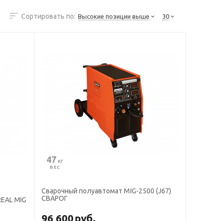
Сортировать по:
Высокие позиции выше
30
47
 КГ
ВЕС
Сварочный полуавтомат MIG-2500 (J67)
СВАРОГ
REAL MIG
96 600
руб.