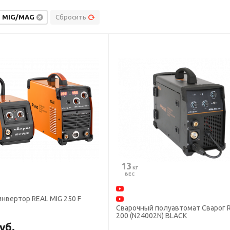
MIG/MAG
Сбросить
13
 КГ
ВЕС
нвертор REAL MIG 250 F
Сварочный полуавтомат Сварог 
200 (N24002N) BLACK
уб.