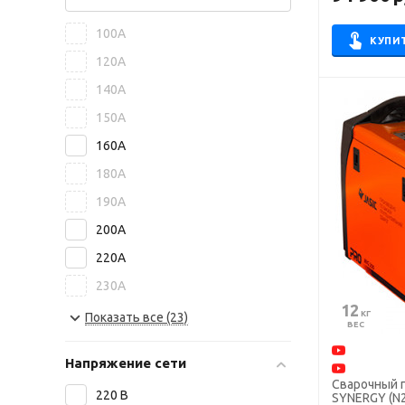
100А
КУПИ
120А
140А
150А
160А
180А
190А
200А
220А
230А
12
240А
 КГ
Показать все (23)
ВЕС
250А
Напряжение сети
300А
Сварочный 
220 В
315А
SYN