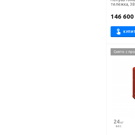
тележка, 3
146 600
КУПИ
Снято с пр
24
 КГ
ВЕС