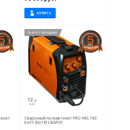
КУПИТЬ
Снято с продажи
12
 КГ
ВЕС
томат
Сварочный полуавтомат PRO MIG 160
EASY (N219) СВАРОГ