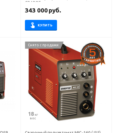
СВАРОГ
343 000
руб.
КУПИТЬ
Снято с продажи
18
 КГ
ВЕС
 DSP
Сварочный полуавтомат MIG-160 (J35),