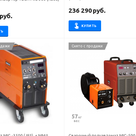
236 290
руб.
руб.
КУПИТЬ
ТЬ
одажи
Снято с продажи
57
 КГ
ВЕС
 MIG -3500 (J93), + ММА,
Сварочный полуавтомат MIG-500