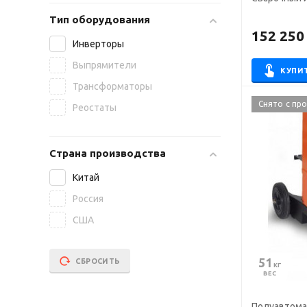
Тип оборудования
152 250
Инверторы
Выпрямители
КУПИ
Трансформаторы
Снято с пр
Реостаты
Страна производства
Китай
Россия
США
51
СБРОСИТЬ
 КГ
ВЕС
Полуавтомат