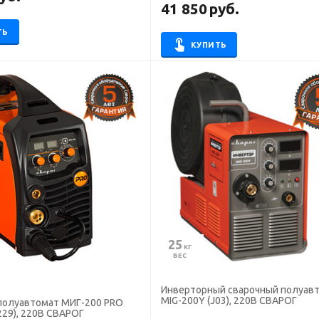
41 850
руб.
ТЬ
КУПИТЬ
25
 КГ
ВЕС
Инверторный сварочный полуав
MIG-200Y (J03), 220B СВАРОГ
полуавтомат МИГ-200 PRO
ERGY (N229), 220В СВАРОГ