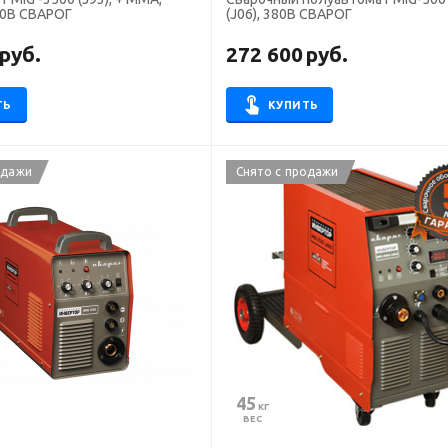
80В СВАРОГ
(J06), 380В СВАРОГ
руб.
272 600
руб.
ТЬ
КУПИТЬ
одажи
Снято с продажи
45
 КГ
ВЕС