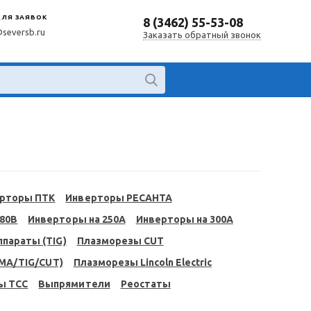
ДЛЯ ЗАЯВОК
8 (3462) 55-53-08
@seversb.ru
Заказать обратный звонок
рторы ПТК
Инверторы РЕСАНТА
380В
Инверторы на 250A
Инверторы на 300A
параты (TIG)
Плазморезы CUT
MA/TIG/CUT)
Плазморезы Lincoln Electric
ы ТСС
Выпрямители
Реостаты