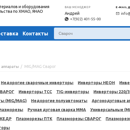
териалов и оборудования
ВАШ МЕНЕДЖЕР
E-MAIL 
льства по ХМАО, ЯНАО
Андрей
info
+7(922) 401-55-00
оставка
Контакты
/
MIG/MAG Сварог
 аппараты
Недорогие сварочные инверторы
Инверторы НЕОН
Инве
СВАРОГ
Инверторы ТСС
TIG-инверторы
Инверторы 220/
ы (MIG/MAG)
Недорогие полуавтоматы
Аргонодуговые ап
плазморезы
Ручная дуговая сварка MMA
Универсальные (M
 КЕДР
Плазморезы ПТК
Плазморезы СВАРОГ
Плазморез
торы