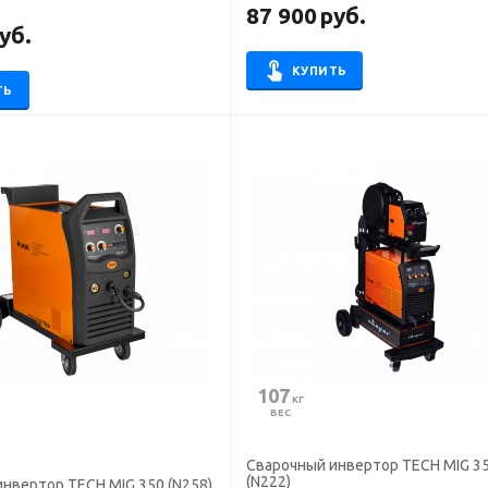
87 900
руб.
уб.
КУПИТЬ
ТЬ
107
 КГ
ВЕС
Сварочный инвертор TECH MIG 3
(N222)
нвертор TECH MIG 350 (N258)