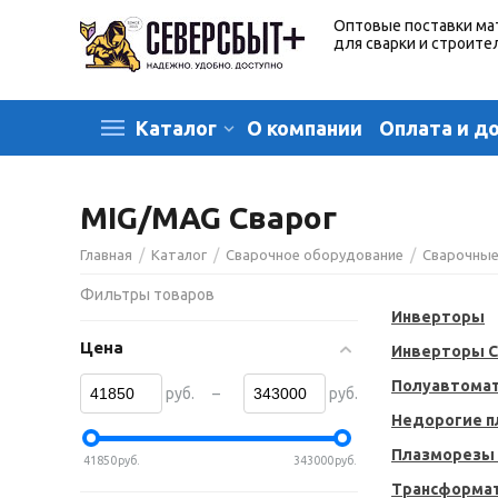
Оптовые поставки ма
для сварки и строите
О компании
Оплата и д
Каталог
MIG/MAG Сварог
/
/
/
Главная
Каталог
Сварочное оборудование
Сварочные
Фильтры товаров
Инверторы
Цена
Инверторы 
Полуавтомат
–
руб.
руб.
Недорогие 
Плазморезы
41850
руб.
343000
руб.
Трансформа