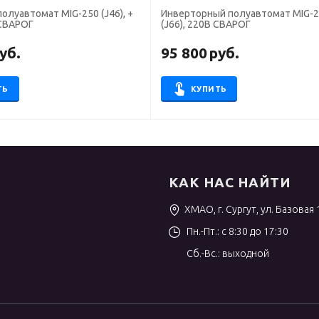
мат MIG-250 (J46), +
Инверторный полуавтомат MIG-2000
СВАРОГ
(J66), 220B СВАРОГ
уб.
95 800
руб.
ТЬ
КУПИТЬ
КАК НАС НАЙТИ
ХМАО, г. Сургут, ул. Базовая 
Пн.-Пт.: с 8:30 до 17:30
Сб.-Вс.: выходной