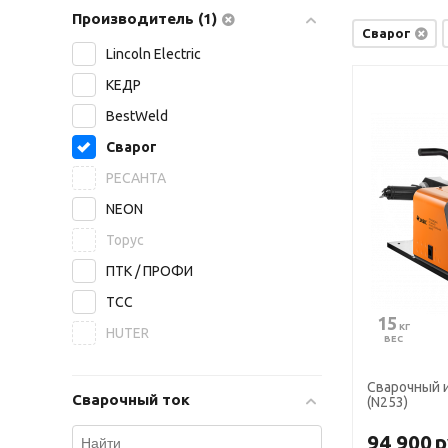
Производитель (1)
Сварог
Lincoln Electric
КЕДР
BestWeld
Сварог
РЕСАНТА
NEON
Торус
ПТК / ПРОФИ
ТСС
15
 КГ
HUTER
ВЕС
Сварочный и
Сварочный ток
(N253)
94 900
р