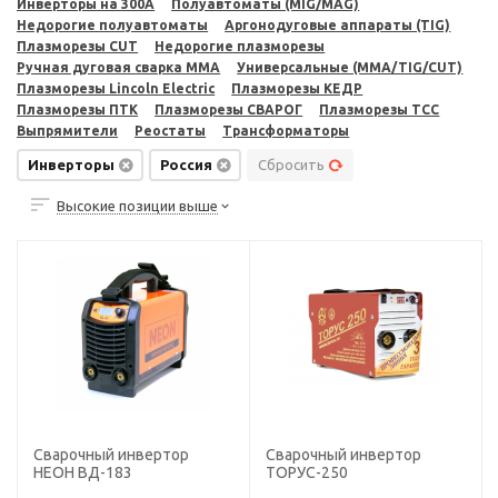
Инверторы на 300A
Полуавтоматы (MIG/MAG)
Недорогие полуавтоматы
Аргонодуговые аппараты (TIG)
Плазморезы CUT
Недорогие плазморезы
Ручная дуговая сварка MMA
Универсальные (MMA/TIG/CUT)
Плазморезы Lincoln Electric
Плазморезы КЕДР
Плазморезы ПТК
Плазморезы СВАРОГ
Плазморезы ТСС
Выпрямители
Реостаты
Трансформаторы
Инверторы
Россия
Сбросить
Высокие позиции выше
Сварочный инвертор
Сварочный инвертор
НЕОН ВД-183
ТОРУС-250