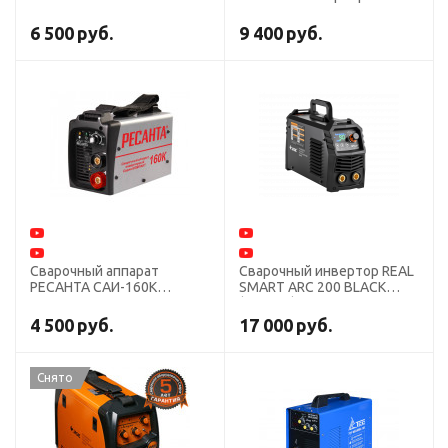
инвертор
САИ-160ПН
6 500
руб.
9 400
руб.
Сварочный аппарат
Сварочный инвертор REAL
РЕСАНТА САИ-160К
SMART ARC 200 BLACK
инвертор
(Z28303)
4 500
руб.
17 000
руб.
Снято