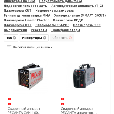
Инверторы на 300A
Полуавтоматы (MIG/MAG)
Недорогие полуавтоматы
Аргонодуговые аппараты (TIG)
Плазморезы CUT
Недорогие плазморезы
Ручная дуговая сварка MMA
Универсальные (MMA/TIG/CUT)
Плазморезы Lincoln Electric
Плазморезы КЕДР
Плазморезы ПТК
Плазморезы СВАРОГ
Плазморезы ТСС
Выпрямители
Реостаты
Трансформаторы
160
Инверторы
Сбросить
Высокие позиции выше
Сварочный аппарат
Сварочный аппарат
РЕСАНТА САИ-160
РЕСАНТА инвертор