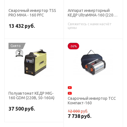
Сварочный инвертор TSS
Аппарат инверторный
PRO MMA - 160 PFC
КЕДР UltraMMA-160 (220В,
10-160А)
Свяжитесь с нами насчёт
13 432
руб.
цены
Снято
-36%
Полуавтомат КЕДР MIG-
160 GDM (220В, 50-160А)
Сварочный инвертор ТСС
Компакт-160
37 500
руб.
12 000
руб.
7 738
руб.