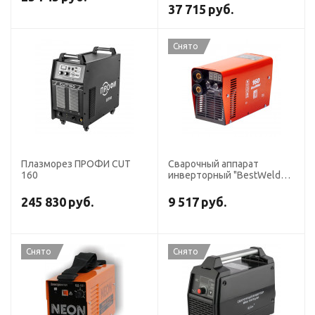
37 715
руб.
Снято
Плазморез ПРОФИ CUT
Сварочный аппарат
160
инверторный "BestWeld
Mini 160"
245 830
руб.
9 517
руб.
Снято
Снято