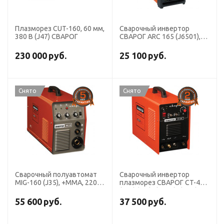
Плазморез CUT-160, 60 мм,
Сварочный инвертор
380 В (J47) СВАРОГ
СВАРОГ ARC 165 (J6501),
220B
230 000
руб.
25 100
руб.
Снято
Снято
Сварочный полуавтомат
Сварочный инвертор
MIG-160 (J35), +ММА, 220В
плазморез СВАРОГ CT-416
СВАРОГ
(R40) (TIG)+(MMA)+(CUT),
220 В
55 600
руб.
37 500
руб.