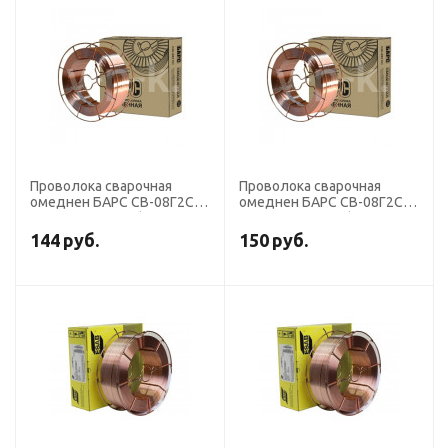
Проволока сварочная
Проволока сварочная
омеднен БАРС СВ-08Г2С
омеднен БАРС СВ-08Г2С
диаметр 2,0 мм (кассета
диаметр 0,8 мм (кассета 5
18 кг К-300) СМС
кг D-200) СМС
144
руб.
150
руб.