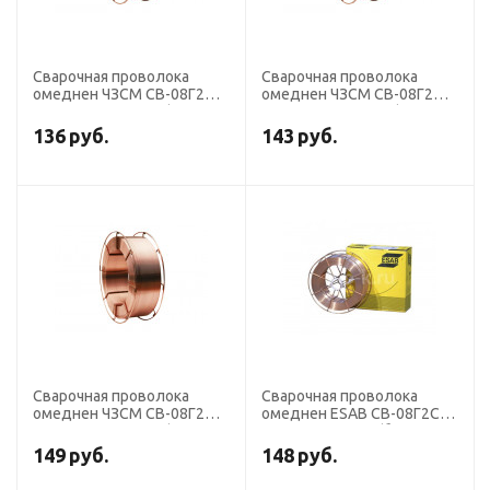
Сварочная проволока
Сварочная проволока
омеднен ЧЗСМ СВ-08Г2С-
омеднен ЧЗСМ СВ-08Г2С-
О диаметр 1,2 мм (кассета
О диаметр 1,0 мм (кассета
5 кг) D200
5 кг) D200
136
руб.
143
руб.
Сварочная проволока
Сварочная проволока
омеднен ЧЗСМ СВ-08Г2С-
омеднен ESAB СВ-08Г2С
О диаметр 0,8 мм (кассета
диаметр 1,0 мм (бочка 250
5 кг) D200
кг)
149
руб.
148
руб.