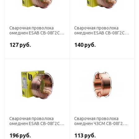
Сварочная проволока
Сварочная проволока
омеднен ESAB СВ-08Г2С
омеднен ESAB СВ-08Г2С
диаметр 1,6 мм (кассета
диаметр 1,0 мм (кассета
18 кг)
18 кг)
127
руб.
140
руб.
Сварочная проволока
Сварочная проволока
омеднен ESAB СВ-08Г2С
омеднен ЧЗСМ СВ-08Г2С-
диаметр 1,0 мм (кассета 5
О диаметр 1,2 мм (кассета
кг)
18 кг) К300
196
руб.
113
руб.