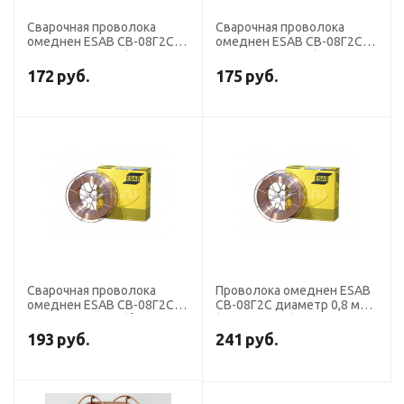
Сварочная проволока
Сварочная проволока
омеднен ESAB СВ-08Г2С
омеднен ESAB СВ-08Г2С
диаметр 0,8 мм (кассета
диаметр 1,2 мм (кассета 5
15 кг)
кг)
172
руб.
175
руб.
Сварочная проволока
Проволока омеднен ESAB
омеднен ESAB СВ-08Г2С
СВ-08Г2С диаметр 0,8 мм
диаметр 0,8 мм (бочка 200
(кассета 5 кг )
кг)
193
руб.
241
руб.