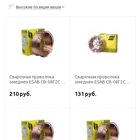
Высокие позиции выше
Сварочная проволока
Сварочная проволока
омеднен ESAB СВ-08Г2С
омеднен ESAB СВ-08Г2С
диаметр 1,2 мм (кассета
диаметр 1,2 мм (бочка 250
18 кг)
кг)
210
руб.
131
руб.