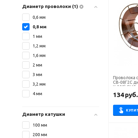
Диаметр проволоки (1)
0,6 мм
0,8 мм
1 мм
1,2 мм
1,6 мм
2 мм
3 мм
Проволока 
СВ-08Г2С ди
3,2 мм
К-300) СМС
134
руб
4 мм
КУПИ
Диаметр катушки
100 мм
200 мм