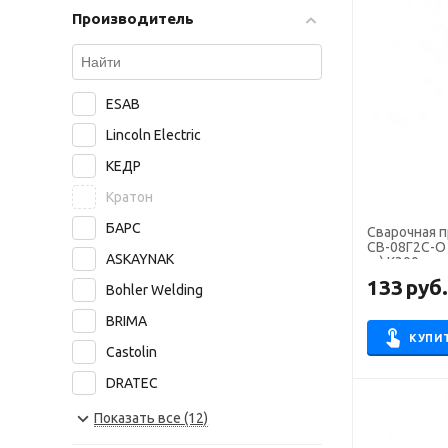
Производитель
ESAB
Lincoln Electric
КЕДР
Кратон
БАРС
Сварочная 
СВ-08Г2С-О 
ASKAYNAK
кг) К300
133
руб
Bohler Welding
BRIMA
КУПИ
Castolin
DRATEC
ЧЗСМ
Показать все (12)
СМС