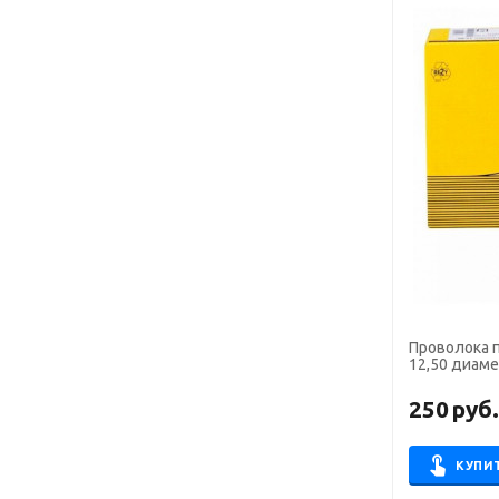
Проволока п
12,50 диамет
250
руб
КУПИ