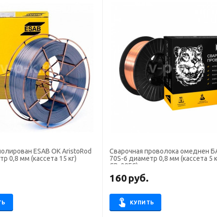
олирован ESAB OK AristoRod
Сварочная проволока омеднен Б
р 0,8 мм (кассета 15 кг)
70S-6 диаметр 0,8 мм (кассета 5 
СВ-08ГС)
.
160
руб.
ТЬ
КУПИТЬ