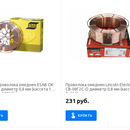
проволока омеднен ESAB OK
Проволока омеднен Lincoln Electr
1 диаметр 0,8 мм (кассета 15
СВ-08Г2С-О диаметр 0,8 мм (касс
В-08Г2С) без адаптера
D-200)
.
231
руб.
ТЬ
КУПИТЬ