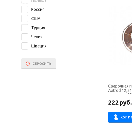
Польша
Россия
США
Турция
Чехия
Швеция
СБРОСИТЬ
Сварочная 
Autrod 12,5
кг аналог С
222
руб
КУПИ