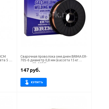
ЧЗСМ
Сварочная проволока омеднен BRIMA ER-
та 5 кг)
70S-6 диаметр 0,8 мм (кассета 15 кг
аналог СВ-08ГС)
147
руб.
КУПИТЬ