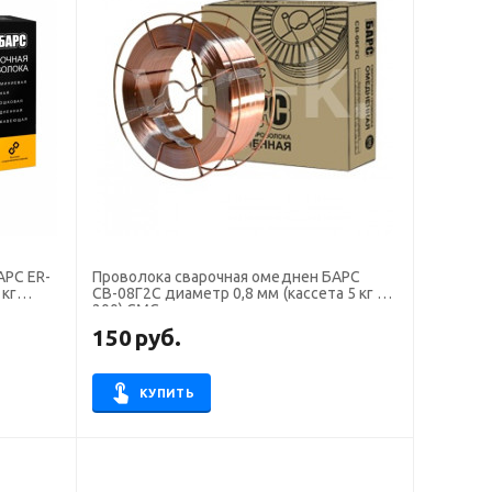
АРС ER-
Проволока сварочная омеднен БАРС
 кг
СВ-08Г2С диаметр 0,8 мм (кассета 5 кг D-
200) СМС
150
руб.
КУПИТЬ