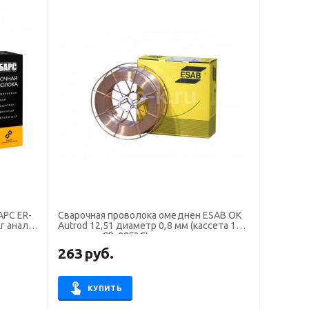
АРС ER-
Сварочная проволока омеднен ESAB OK
кг аналог
Autrod 12,51 диаметр 0,8 мм (кассета 15
кг аналог СВ-08Г2С)
263
руб.
КУПИТЬ