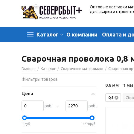
Оптовые поставки ма
для сварки и строите
О компании
Оплата и д
Каталог
Сварочная проволока 0,8 
/
/
/
Главная
Каталог
Сварочные материалы
Сварочная п
Фильтры товаров
0.8 мм
1 мм
Цена
0,8
Сбр
–
руб.
руб.
0
руб.
2270
руб.