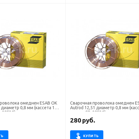
проволока омеднен ESAB OK
Сварочная проволока омеднен E
4 диаметр 0,8 мм (кассета 15
Autrod 12,51 диаметр 0,8 мм (касс
В-08Г2С)
аналог СВ-08Г2С)
.
280
руб.
ТЬ
КУПИТЬ