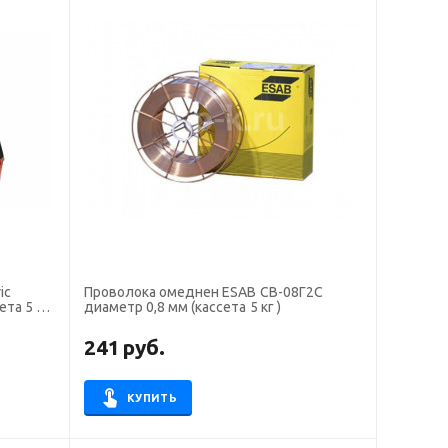
ic
Проволока омеднен ESAB СВ-08Г2С
ета 5 кг
диаметр 0,8 мм (кассета 5 кг )
241
руб.
КУПИТЬ