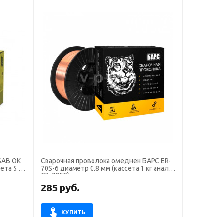
SAB OK
Сварочная проволока омеднен БАРС ER-
ета 5 кг
70S-6 диаметр 0,8 мм (кассета 1 кг аналог
СВ-08ГС)
285
руб.
КУПИТЬ