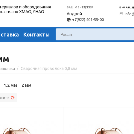
териалов и оборудования
ВАШ МЕНЕДЖЕР
E-MAIL 
льства по ХМАО, ЯНАО
Андрей
info
+7(922) 401-55-00
оставка
Контакты
мм
/
Сварочная проволока 0,8 мм
роволока
1.2 мм
2 мм
осить