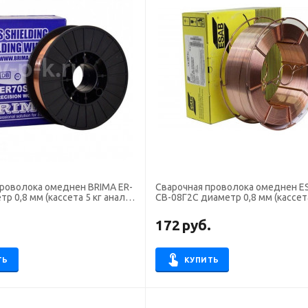
проволока омеднен BRIMA ER-
Сварочная проволока омеднен E
тр 0,8 мм (кассета 5 кг аналог
СВ-08Г2С диаметр 0,8 мм (кассета
.
172
руб.
ТЬ
КУПИТЬ