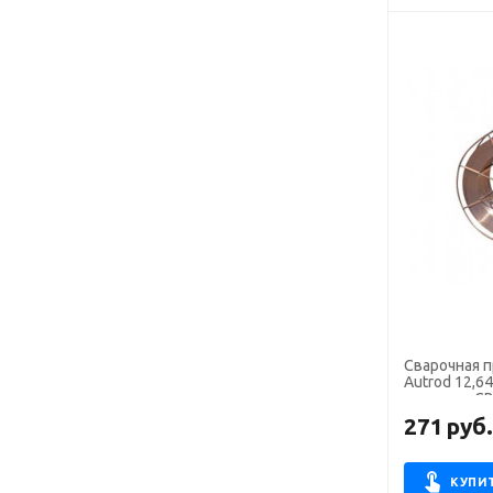
Сварочная 
Autrod 12,6
кг аналог С
271
руб
КУПИ