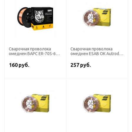
Сварочная проволока
Сварочная проволока
омеднен БАРС ER-70S-6
омеднен ESAB OK Autrod
диаметр 0,8 мм (кассета 5
12,51 диаметр 1,2 мм
кг аналог СВ-08ГС)
(кассета 5 кг аналог
160
руб.
257
руб.
СВ-08Г2С)