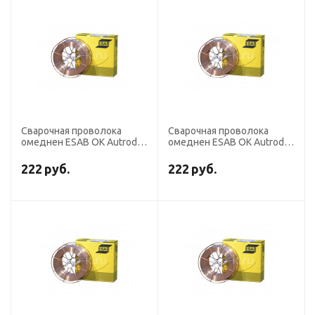
Сварочная проволока
Сварочная проволока
омеднен ESAB OK Autrod
омеднен ESAB OK Autrod
12,51 диаметр 0,8 мм
12,51 диаметр 1,2 мм
(кассета 15 кг аналог
Чехия (кассета 18 кг аналог
222
руб.
222
руб.
СВ-08Г2С) без адаптера
СВ-08Г2С)