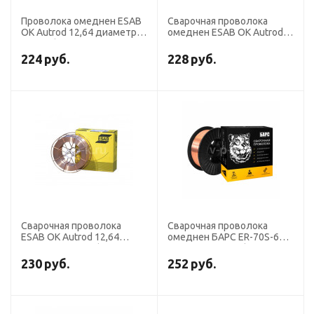
Проволока омеднен ESAB
Сварочная проволока
OK Autrod 12,64 диаметр
омеднен ESAB OK Autrod
1,2 мм (кассета 18 кг
12,51 диаметр 1,0 мм
аналог СВ-08Г2С)
(кассета 18 кг аналог
224
руб.
228
руб.
СВ-08Г2С)
Сварочная проволока
Сварочная проволока
ESAB OK Autrod 12,64
омеднен БАРС ER-70S-6
диаметр 1,0 мм (кассета
диаметр 0,6 мм (кассета 5
18 кг аналог СВ-08Г2С)
кг аналог СВ-08ГС)
230
руб.
252
руб.