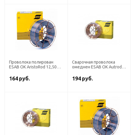
Проволока полирован
Сварочная проволока
ESAB OK AristoRod 12,50
омеднен ESAB OK Autrod
диаметр 1,6 мм Китай
12,51 диаметр 1,0 мм
(кассета 18 кг)
(кассета 18 кг аналог
164
руб.
194
руб.
СВ-08Г2С) без адаптера