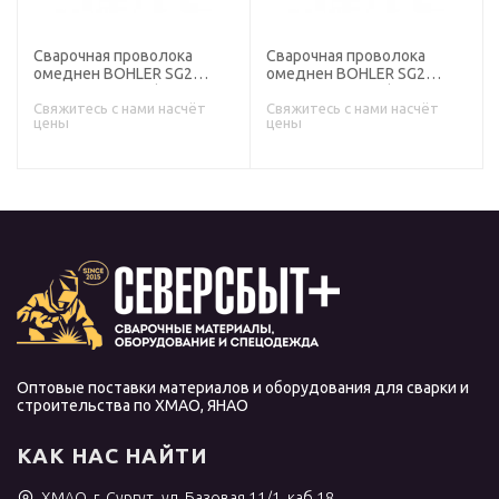
Сварочная проволока
Сварочная проволока
омеднен BOHLER SG2
омеднен BOHLER SG2
диаметр 0,8 мм (кассета
диаметр 1,0 мм (кассета
15 кг аналог СВ-08ГС)
15 кг аналог СВ-08ГС)
Свяжитесь с нами насчёт
Свяжитесь с нами насчёт
цены
цены
Оптовые поставки материалов и оборудования для сварки и
строительства по ХМАО, ЯНАО
КАК НАС НАЙТИ
ХМАО, г. Сургут, ул. Базовая 11/1, каб.18