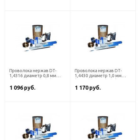
Проволока нержав DT-
Проволока нержав DT-
1,4316 диаметр 0,8 мм
1,4430 диаметр 1,0 мм
(308 LSi кассета 1 кг)
(316 LSi кассета 5 кг)
DRATEC
DRATEC
1 096
руб.
1 170
руб.