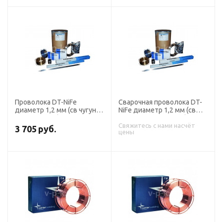
Проволока DT-NiFe
Сварочная проволока DT-
диаметр 1,2 мм (св чугуна
NiFe диаметр 1,2 мм (св
кассета 15 кг) DRATEC
чугуна кассета 1,0 кг)
DRATEC
Свяжитесь с нами насчёт
3 705
руб.
цены