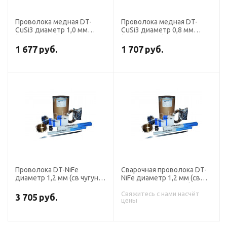
Проволока медная DT-
Проволока медная DT-
CuSi3 диаметр 1,0 мм
CuSi3 диаметр 0,8 мм
(кассета 5 кг) DRATEC
(кассета 5 кг) DRATEC
1 677
руб.
1 707
руб.
Проволока DT-NiFe
Сварочная проволока DT-
диаметр 1,2 мм (св чугуна
NiFe диаметр 1,2 мм (св
кассета 15 кг) DRATEC
чугуна кассета 1,0 кг)
DRATEC
Свяжитесь с нами насчёт
3 705
руб.
цены