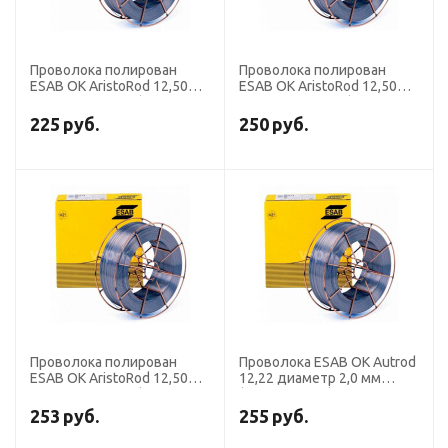
Проволока полирован
Проволока полирован
ESAB OK AristoRod 12,50
ESAB OK AristoRod 12,50
диаметр 1,0 мм (кассета
диаметр 0,8 мм (кассета
18 кг)
15 кг)
225
руб.
250
руб.
Проволока полирован
Проволока ESAB OK Autrod
ESAB OK AristoRod 12,50
12,22 диаметр 2,0 мм
диаметр 1,2 мм (кассета 5
(кассета 30 кг)
кг)
253
руб.
255
руб.