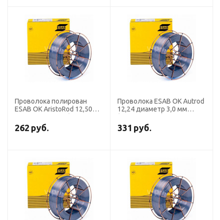
Проволока полирован
Проволока ESAB OK Autrod
ESAB OK AristoRod 12,50
12,24 диаметр 3,0 мм
диаметр 1,0 мм (кассета 5
(кассета 30 кг)
кг)
262
руб.
331
руб.