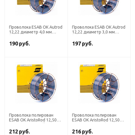
Проволока ESAB OK Autrod
Проволока ESAB OK Autrod
12,22 диаметр 4,0 мм
12,22 диаметр 3,0 мм
(кассета 30 кг)
(кассета 30 кг)
190
руб.
197
руб.
Проволока полирован
Проволока полирован
ESAB OK AristoRod 12,50
ESAB OK AristoRod 12,50
диаметр 1,2 мм (бочка 250
диаметр 1,6 мм (кассета
кг)
18 кг)
212
руб.
216
руб.