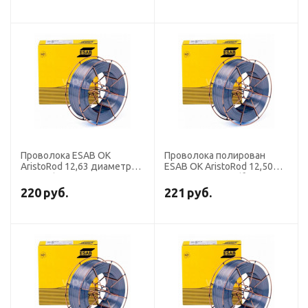
Проволока ESAB OK
Проволока полирован
AristoRod 12,63 диаметр
ESAB OK AristoRod 12,50
1,2 мм (кассета 18 кг
диаметр 1,0 мм (бочка 250
аналог СВ-08Г2С)
кг)
220
руб.
221
руб.