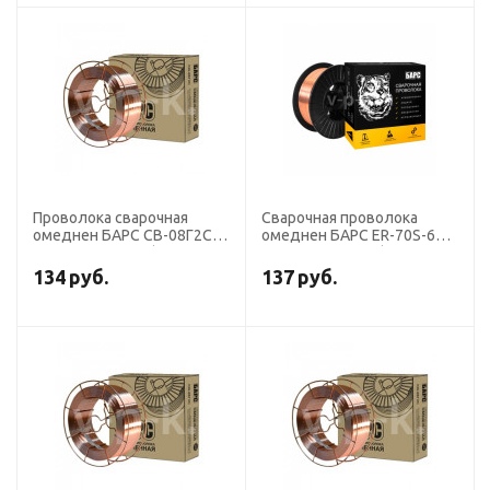
Проволока сварочная
Сварочная проволока
омеднен БАРС СВ-08Г2С
омеднен БАРС ER-70S-6
диаметр 0,8 мм (кассета
диаметр 1,0 мм (кассета
15 кг К-300) СМС
15 кг аналог СВ-08ГС)
134
руб.
137
руб.