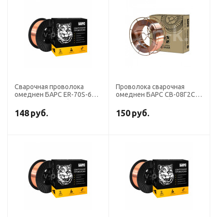
Сварочная проволока
Проволока сварочная
омеднен БАРС ER-70S-6
омеднен БАРС СВ-08Г2С
диаметр 1,2 мм (кассета 5
диаметр 0,8 мм (кассета 5
кг аналог СВ-08ГС)
кг D-200) СМС
148
руб.
150
руб.