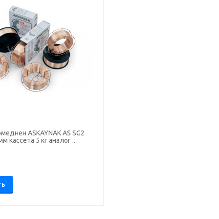
омеднен ASKAYNAK AS SG2
мм кассета 5 кг аналог
)
.
ТЬ