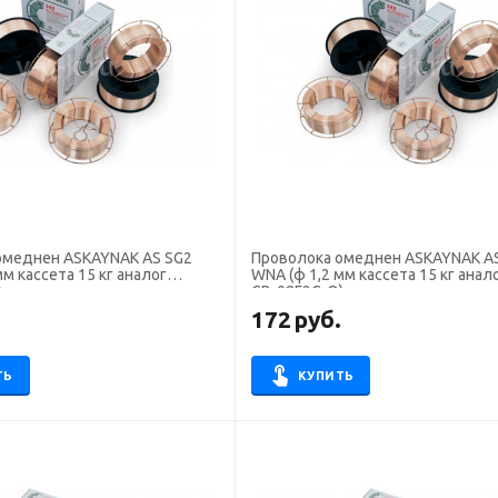
омеднен ASKAYNAK AS SG2
Проволока омеднен ASKAYNAK A
мм кассета 15 кг аналог
WNA (ф 1,2 мм кассета 15 кг анал
)
СВ-08Г2С-О)
.
172
руб.
ТЬ
КУПИТЬ