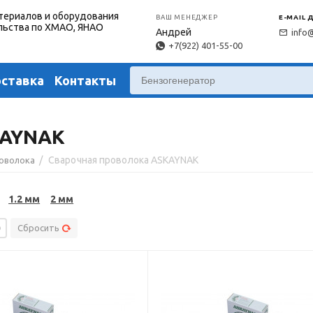
териалов и оборудования
ВАШ МЕНЕДЖЕР
E-MAIL 
льства по ХМАО, ЯНАО
Андрей
info
+7(922) 401-55-00
оставка
Контакты
KAYNAK
/
Сварочная проволока ASKAYNAK
роволока
1.2 мм
2 мм
Сбросить