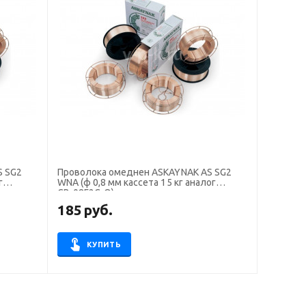
S SG2
Проволока омеднен ASKAYNAK AS SG2
г
WNA (ф 0,8 мм кассета 15 кг аналог
СВ-08Г2С-О)
185
руб.
КУПИТЬ