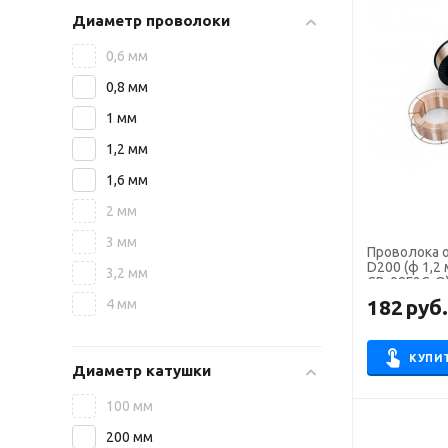
Диаметр проволоки
0,6 мм
0,8 мм
1 мм
1,2 мм
1,6 мм
2 мм
3 мм
Проволока 
D200 (ф 1,2 
3,2 мм
СВ-08Г2С-О
182
руб
4 мм
КУПИ
Диаметр катушки
100 мм
200 мм