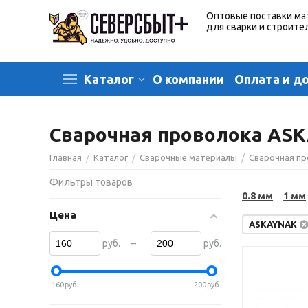
Оптовые поставки ма
для сварки и строите
О компании
Оплата и д
Каталог
Сварочная проволока AS
/
/
/
Главная
Каталог
Сварочные материалы
Сварочная п
Фильтры товаров
0.8 мм
1 мм
Цена
ASKAYNAK
–
руб.
руб.
160
руб.
200
руб.