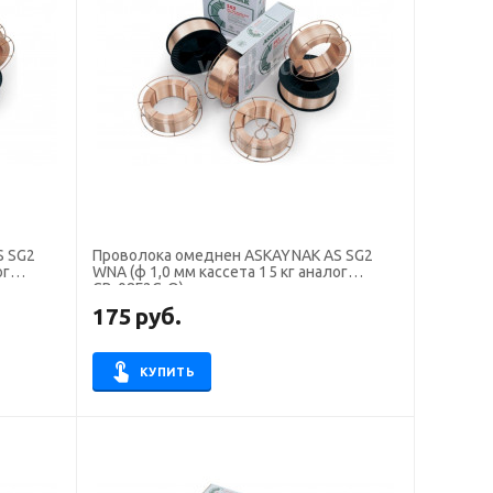
S SG2
Проволока омеднен ASKAYNAK AS SG2
ог
WNA (ф 1,0 мм кассета 15 кг аналог
СВ-08Г2С-О)
175
руб.
КУПИТЬ