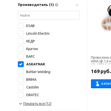
Производитель (1)
ESAB
Lincoln Electric
КЕДР
Кратон
БАРС
Проволока 
WNA (ф 1,6 
ASKAYNAK
СВ-08Г2С-О
169
руб
Bohler Welding
BRIMA
КУПИ
Castolin
DRATEC
ЧЗСМ
Показать все (12)
СМС