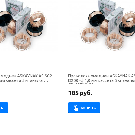
омеднен ASKAYNAK AS SG2
Проволока омеднен ASKAYNAK A
мм кассета 5 кг аналог
D200 (ф 1,0 мм кассета 5 кг анало
)
СВ-08Г2С-О)
.
185
руб.
ТЬ
КУПИТЬ