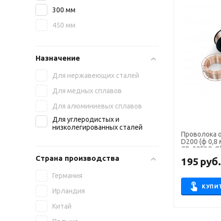
300 мм
450 мм
Назначение
Для нержавеющих сталей
Для медных сплавов
Для алюминиевых сплавов
Для углеродистых и
низколегированных сталей
Проволока 
D200 (ф 0,8 
СВ-08Г2С-О
Страна производства
195
руб
Германия
КУПИ
Ирландия
Китай