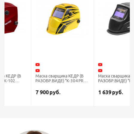
Маска сварщика КЕДР (В
Маска сварщика КЕДР (В
РАЗОБР.ВИДЕ) "К-304 PRO",
РАЗОБР.ВИДЕ) "К-101
жёлтая
PRIME" PROMO, черная
7 900
руб.
1 639
руб.