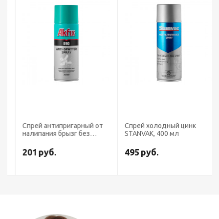
Спрей антипригарный от
Спрей холодный цинк
налипания брызг без
STANVAK, 400 мл
силикона Akfix, 400 мл
201
руб.
495
руб.