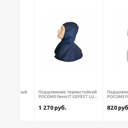
тажный
Подшлемник термостойкий
Подшлемник те
РОСОМЗ FavoriT GEFEST LUX,
РОСОМЗ FavoriT
00934 (х70)
CRYSTALINE® Silv
(х30)
1 270
руб.
820
руб.