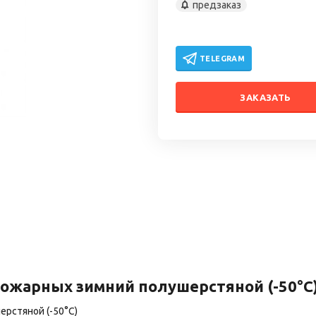
предзаказ
TELEGRAM
ЗАКАЗАТЬ
жарных зимний полушерстяной (-50°С
рстяной (-50°С)