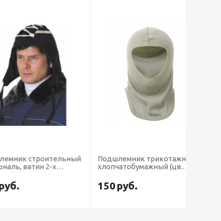
к строительный
Подшлемник трикотажный
Подшле
 ватин 2-х
хлопчатобумажный (цв.
суровый) цена за шт.,кратно
10 (х10х250)
150
руб.
850
р