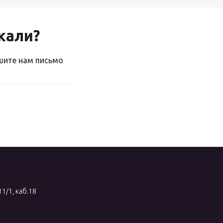
скали?
ишите нам письмо
11/1, каб.18