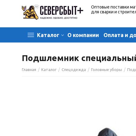
Оптовые поставки ма
для сварки и строите
О компании
Оплата и д
Каталог
Подшлемник специальный 
/
/
/
/
Главная
Каталог
Спецодежда
Головные уборы
Под