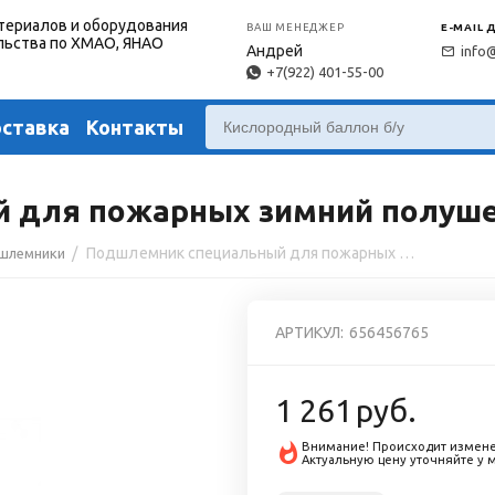
териалов и оборудования
ВАШ МЕНЕДЖЕР
E-MAIL 
льства по ХМАО, ЯНАО
Андрей
info
+7(922) 401-55-00
оставка
Контакты
для пожарных зимний полушер
/
Подшлемник специальный для пожарных зимний полушерстяной (-50°С)
шлемники
АРТИКУЛ:
656456765
1 261
руб.
Внимание! Происходит измене
Актуальную цену уточняйте у