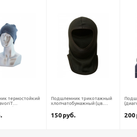
рмостойкий
Подшлемник трикотажный
Подшлемни
хлопчатобумажный (цв.
(диагональ,
er, 00938
черный) цена за шт.,кратно
слойный)
10 (х10х250)
150
руб.
200
руб.