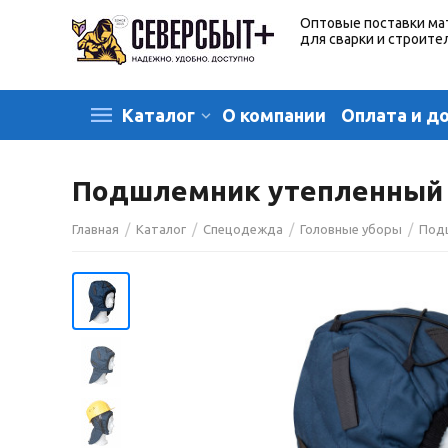
Оптовые поставки ма
для сварки и строите
О компании
Оплата и д
Каталог
Подшлемник утепленный
/
/
/
/
Главная
Каталог
Спецодежда
Головные уборы
Под