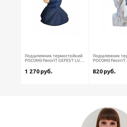
тажный
Подшлемник термостойкий
Подшлемник те
РОСОМЗ FavoriT GEFEST LUX,
РОСОМЗ FavoriT
00934 (х70)
CRYSTALINE® Silv
(х30)
1 270
руб.
820
руб.