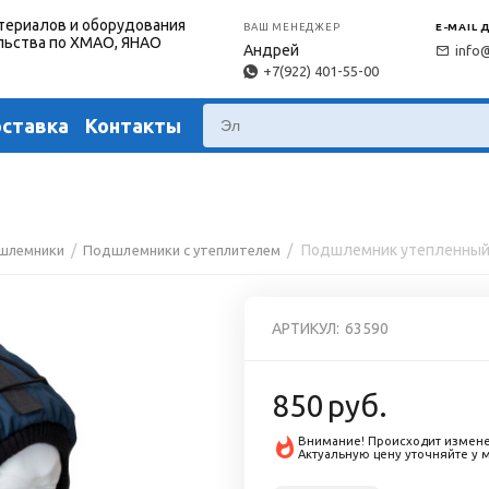
териалов и оборудования
ВАШ МЕНЕДЖЕР
E-MAIL 
льства по ХМАО, ЯНАО
Андрей
info
+7(922) 401-55-00
оставка
Контакты
/
/
Подшлемник утепленны
шлемники
Подшлемники с утеплителем
АРТИКУЛ:
63590
850
руб.
Внимание! Происходит измене
Актуальную цену уточняйте у