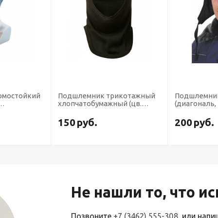
рмостойкий
Подшлемник трикотажный
Подшлемни
хлопчатобумажный (цв.
(диагональ,
er, 00938
черный) цена за шт.,кратно
слойный)
10 (х10х250)
150
руб.
200
руб.
Не нашли то, что и
Позвоните
+7 (3462) 555-308
, или нап