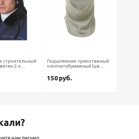
к строительный
Подшлемник трикотажный
 ватин 2-х
хлопчатобумажный (цв.
суровый) цена за шт.,кратно
10 (х10х250)
150
руб.
скали?
ишите нам письмо