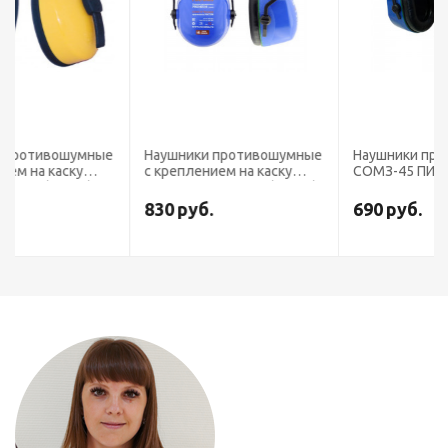
ые
Наушники противошумные
Наушники противошумные
с креплением на каску
СОМЗ-45 ПИЛОТ (60450)
СОМЗ-35 Чемпион (60350)
830
руб.
690
руб.