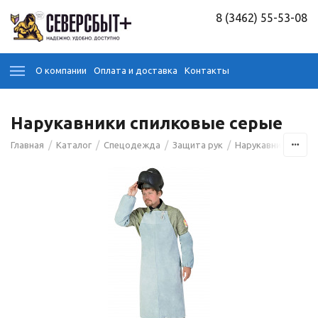
8 (3462) 55-53-08
О компании
Оплата и доставка
Контакты
Нарукавники спилковые серые
/
/
/
/
/
Главная
Каталог
Спецодежда
Защита рук
Нарукавники
Нар