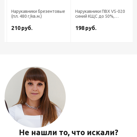
Нарукавники брезентовые
Нарукавники ПВХ VS-020
(пл. 480 г/кв.м.)
синий КЩС до 50%,
толщина 0,2 мм, р.46
см*22 см
210
руб.
198
руб.
Не нашли то, что искали?