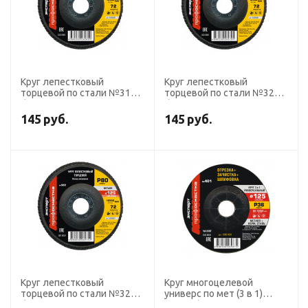
Круг лепестковый
Круг лепестковый
торцевой по стали №318
торцевой по стали №321
d125 P40
d125 P60
Кальцинированный оксид
Кальцинированный оксид
145
руб.
145
руб.
алюминия 72 сегмента,
алюминия 72 сегмента,
плоский Профоснастка
плоский Профоснастка
Эксперт
Эксперт
Круг лепестковый
Круг многоцелевой
торцевой по стали №322
универс по мет (3 в 1)
d125 P80
№401 d125 P36