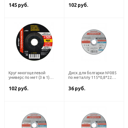
Кальцинированный оксид
Профоснастка Эксперт
145
руб.
102
руб.
алюминия 72 сегмента,
плоский Профоснастка
Эксперт
Круг многоцелевой
Диск для болгарки №085
универс по мет (3 в 1)
по металлу 115*0,8*22
№403 d125 P60
ПрофОснастка Эксперт
Профоснастка Эксперт
тип 41
102
руб.
36
руб.