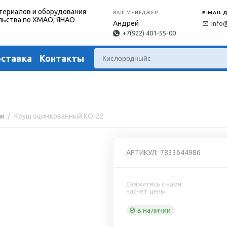
териалов и оборудования
ВАШ МЕНЕДЖЕР
E-MAIL 
льства по ХМАО, ЯНАО
Андрей
info
+7(922) 401-55-00
оставка
Контакты
2
/
Коуш оцинкованный КО-22
ши
АРТИКУЛ:
7833644986
Свяжитесь с нами
насчёт цены
в наличии