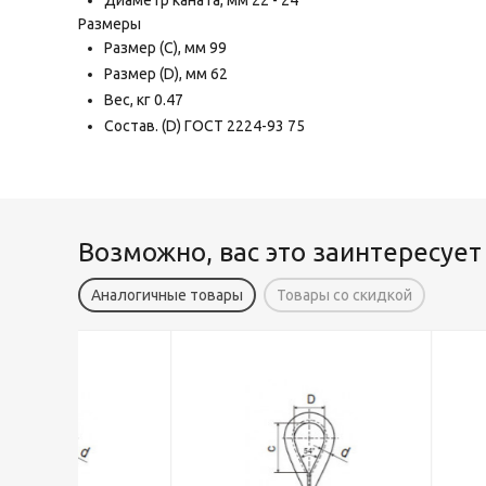
Диаметр каната,
мм
22 - 24
Размеры
Размер (C),
мм
99
Размер (D),
мм
62
Вес,
кг
0.47
Состав. (D) ГОСТ 2224-93
75
Возможно, вас это заинтересует
Аналогичные товары
Товары со скидкой