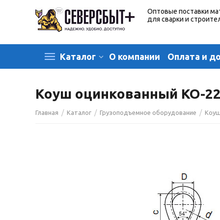
Оптовые поставки ма
для сварки и строите
О компании
Оплата и д
Каталог
Коуш оцинкованный КО-2
/
/
/
Главная
Каталог
Грузоподъемное оборудование
Коу