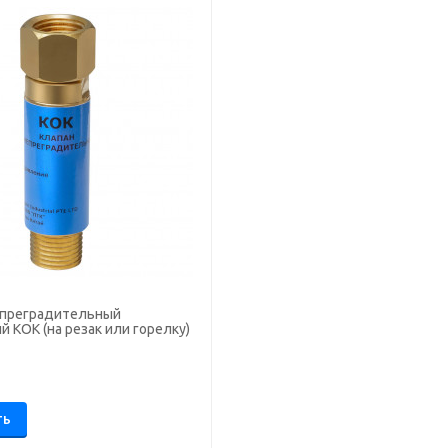
епреградительный
 КОК (на резак или горелку)
.
ТЬ