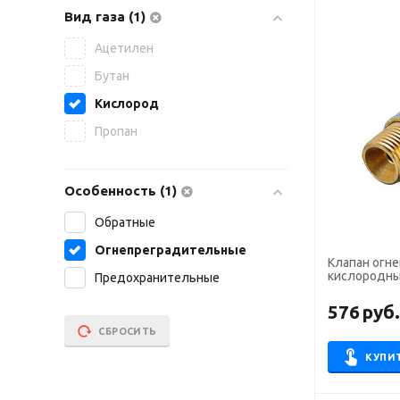
Вид газа (1)
Ацетилен
Бутан
Кислород
Пропан
Особенность (1)
Обратные
Огнепреградительные
Клапан огн
кислородны
Предохранительные
576
руб
СБРОСИТЬ
КУПИ