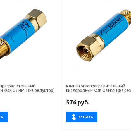
епреградительный
Клапан огнепреградительный
й КОК ОЛИМП (на редуктор)
кислородный КОК ОЛИМП (на рез
горелку)
.
576
руб.
ТЬ
КУПИТЬ