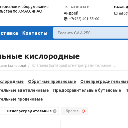
териалов и оборудования
ВАШ МЕНЕДЖЕР
E-MAIL 
льства по ХМАО, ЯНАО
Андрей
info
+7(922) 401-55-00
оставка
Контакты
льные кислородные
/
Клапаны (затворы) огнепреградительные кислород
паны (затворы)
ислородные
Обратные пропановые
Огнепреградительны
тельные ацетиленовые
Предохранительные бутановые
тельные пропановые
Огнепреградительные
Сбросить