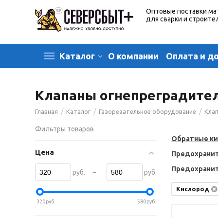
Оптовые поставки ма
для сварки и строите
О компании
Оплата и д
Каталог
Клапаны огнепреградите
/
/
/
Главная
Каталог
Газорезательное оборудование
Кла
Фильтры товаров
Обратные к
Цена
Предохрани
Предохрани
–
руб.
руб.
Кислород
320
руб.
580
руб.