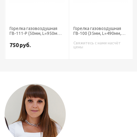
Горелка газовоздушная
Горелка газовоздушная
ГВ-111-Р (50мм, L=950мм,
ГВ-100 (35мм, L=490мм,
рычажная)
вентильная) Редиус
Свяжитесь с нами насчёт
750
руб.
цены