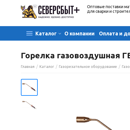
Оптовые поставки ма
для сварки и строите
О компании
Оплата и д
Каталог
Горелка газовоздушная ГВ
/
/
/
Главная
Каталог
Газорезательное оборудование
Газо