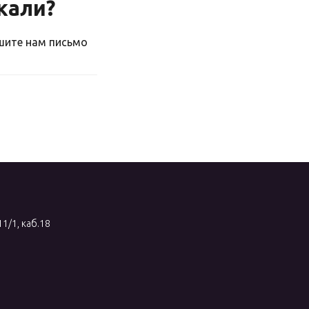
скали?
ишите нам письмо
11/1, каб.18