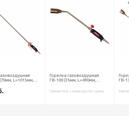
здушная
Горелка газовоздушная
Горелка га
L=1015мм,
ГВ-100 (35мм, L=490мм,
ГВ-131(50мм
вентильная) Редиус
вентильная,
Свяжитесь с нами насчёт цены
Свяжитесь с н