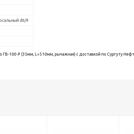
рсальный d6/9
 ГВ-100-Р (35мм, L=510мм, рычажная) с доставкой по Сургуту Неф