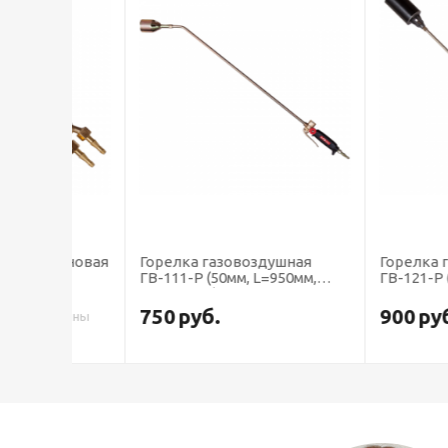
пановая
Горелка газовоздушная
Горелка газово
ГВ-111-Р (50мм, L=950мм,
ГВ-121-Р (70мм, 
рычажная)
рычажная)
750
руб.
900
руб.
т цены