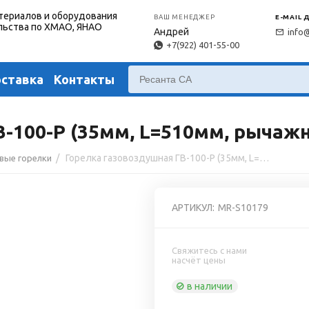
териалов и оборудования
ВАШ МЕНЕДЖЕР
E-MAIL 
льства по ХМАО, ЯНАО
Андрей
info
+7(922) 401-55-00
оставка
Контакты
-100-Р (35мм, L=510мм, рычаж
/
Горелка газовоздушная ГВ-100-Р (35мм, L=510мм, рычажная)
вые горелки
АРТИКУЛ:
MR-S10179
Свяжитесь с нами
насчёт цены
в наличии