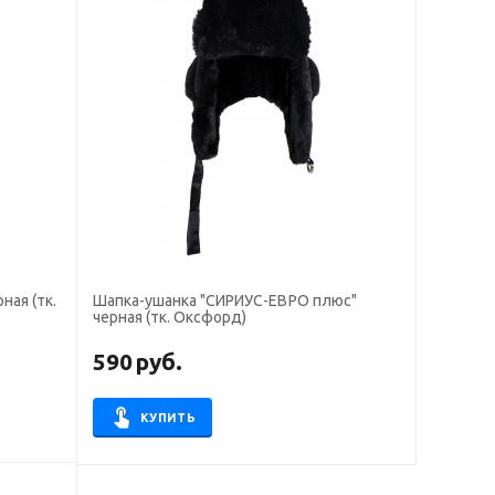
ная (тк.
Шапка-ушанка "СИРИУС-ЕВРО плюс"
черная (тк. Оксфорд)
590
руб.
КУПИТЬ