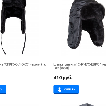
а "СИРИУС-ЛЮКС" черная (тк.
Шапка-ушанка "СИРИУС-ЕВРО" чер
Оксфорд)
.
410
руб.
ТЬ
КУПИТЬ