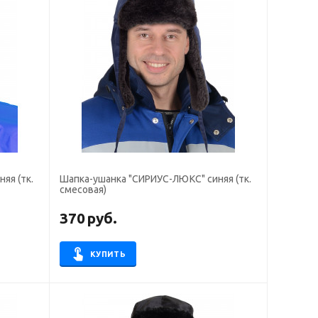
яя (тк.
Шапка-ушанка "СИРИУС-ЛЮКС" синяя (тк.
смесовая)
370
руб.
КУПИТЬ