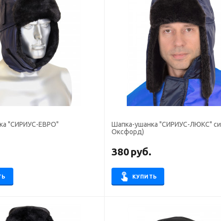
ка "СИРИУС-ЕВРО"
Шапка-ушанка "СИРИУС-ЛЮКС" син
Оксфорд)
.
380
руб.
ТЬ
КУПИТЬ