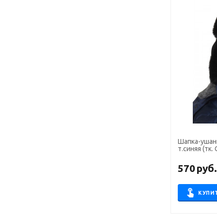
Шапка-ушан
т.синяя (тк
570
руб
КУПИ