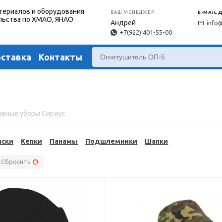
териалов и оборудования
ВАШ МЕНЕДЖЕР
E-MAIL 
льства по ХМАО, ЯНАО
Андрей
info
+7(922) 401-55-00
оставка
Контакты
овные уборы Сириус
аски
Кепки
Панамы
Подшлемники
Шапки
Сбросить