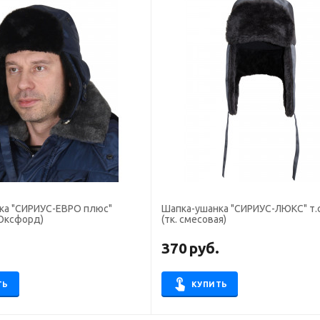
ка "СИРИУС-ЕВРО плюс"
Шапка-ушанка "СИРИУС-ЛЮКС" т.
. Оксфорд)
(тк. смесовая)
.
370
руб.
ТЬ
КУПИТЬ