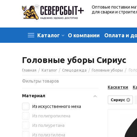
Оптовые поставки ма
для сварки и строите
О компании
Оплата и д
Каталог
Головные уборы Сириус
/
/
/
/
Гол
Главная
Каталог
Спецодежда
Головные уборы
Фильтры товаров
Каскетки
К
Материал
Сириус
Из искусственного меха
Из полипропилена
Из полиуретана
Из полиэтилена