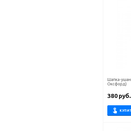
Шапка-ушанк
Оксфорд)
380
руб
КУПИ