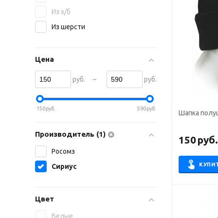
Из х/б
Из шерсти
Цена
–
руб.
руб.
150
руб.
590
руб.
Шапка полу
Производитель (1)
150
руб
Росомз
КУПИ
Сириус
Цвет
Белые