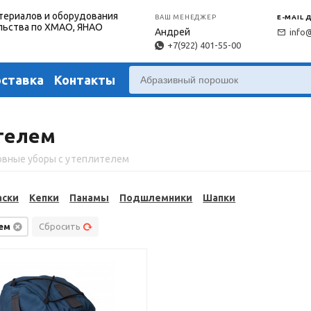
териалов и оборудования
ВАШ МЕНЕДЖЕР
E-MAIL 
льства по ХМАО, ЯНАО
Андрей
info
+7(922) 401-55-00
оставка
Контакты
телем
овные уборы с утеплителем
аски
Кепки
Панамы
Подшлемники
Шапки
ем
Сбросить