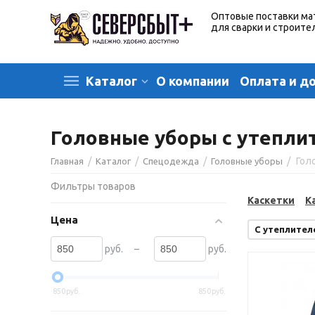
Оптовые поставки ма
для сварки и строите
О компании
Оплата и д
Каталог
Головные уборы с утепли
/
/
/
/
Гол
Главная
Каталог
Спецодежда
Головные уборы
Фильтры товаров
Каскетки
К
Цена
С утеплител
–
руб.
руб.
850
руб.
850
руб.