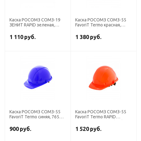
Каска РОСОМЗ СОМЗ-19
Каска РОСОМЗ СОМЗ-55
ЗЕНИТ RAPID зеленая,
FavoriT Termo красная,
719819 (х15)
76516 (х20)
1 110
руб.
1 380
руб.
Каска РОСОМЗ СОМЗ-55
Каска РОСОМЗ СОМЗ-55
FavoriT Termo синяя, 76518
FavoriT Termo RAPID
(х20)
оранжевая, 76714 (х15)
900
руб.
1 520
руб.