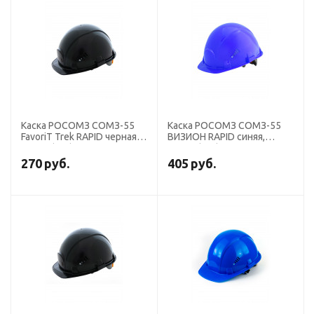
Каска РОСОМЗ СОМЗ-55
Каска РОСОМЗ СОМЗ-55
FavoriТ Trek RAPID черная,
ВИЗИОН RAPID синяя,
75620 (х20)
78718 (х15)
270
руб.
405
руб.