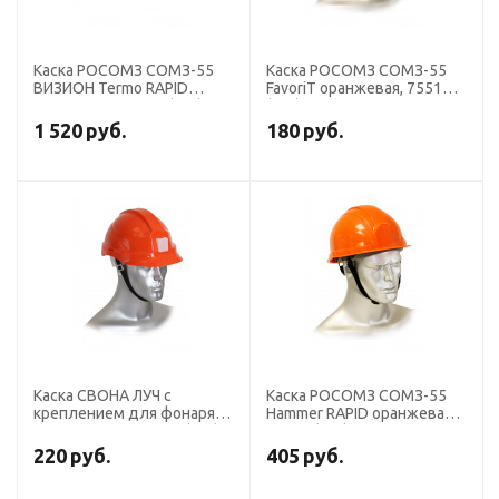
Каска РОСОМЗ СОМЗ-55
Каска РОСОМЗ СОМЗ-55
ВИЗИОН Termo RAPID
FavoriT оранжевая, 75514
оранжевая, 79714 (х15)
(х20)
1 520
руб.
180
руб.
Каска СВОНА ЛУЧ с
Каска РОСОМЗ СОМЗ-55
креплением для фонаря
Hammer RAPID оранжевая,
оранжевая, 100_325 (х10)
77714 (х15)
220
руб.
405
руб.