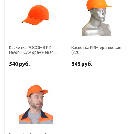
Каскетка РОСОМЗ RZ
Каскетка РИМ оранжевая
FavoriT CAP оранжевая,
(х20)
95514 (х10)
540
руб.
345
руб.