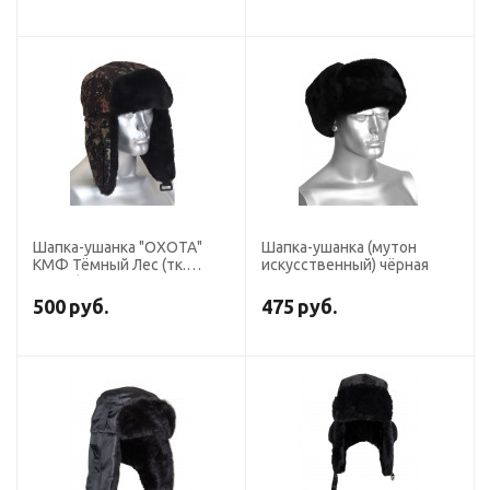
Шапка-ушанка "ОХОТА"
Шапка-ушанка (мутон
КМФ Тёмный Лес (тк.
искусственный) чёрная
Алова)
500
руб.
475
руб.